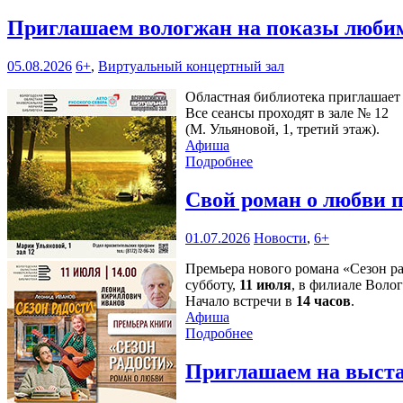
Приглашаем вологжан на показы любим
05.08.2026
6+
,
Виртуальный концертный зал
Областная библиотека приглашает 
Все сеансы проходят в зале № 12
(М. Ульяновой, 1, третий этаж).
Афиша
Подробнее
Свой роман о любви 
01.07.2026
Новости
,
6+
Премьера нового романа «Сезон р
субботу,
11 июля
, в филиале Воло
Начало встречи в
14 часов
.
Афиша
Подробнее
Приглашаем на выста