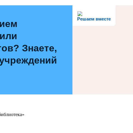
Решаем вместе
нием
 или
ов? Знаете,
 учреждений
библиотека»