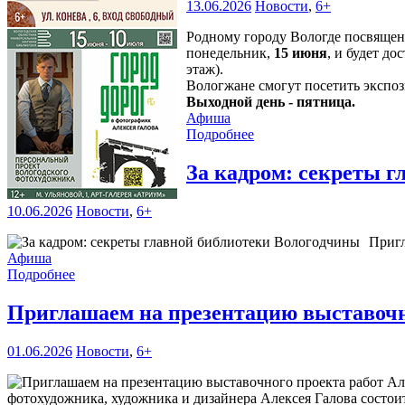
13.06.2026
Новости
,
6+
Родному городу Вологде посвяще
понедельник,
15 июня
, и будет д
этаж).
Вологжане смогут посетить эксп
Выходной день - пятница.
Афиша
Подробнее
За кадром: секреты 
10.06.2026
Новости
,
6+
Пригл
Афиша
Подробнее
Приглашаем на презентацию выставочн
01.06.2026
Новости
,
6+
фотохудожника, художника и дизайнера Алексея Галова состоит