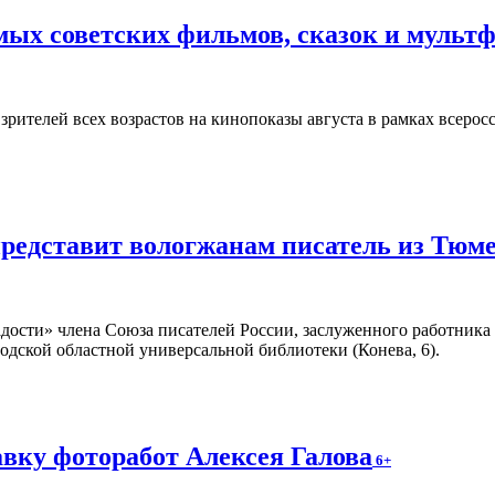
ых советских фильмов, сказок и мульт
зрителей всех возрастов на кинопоказы августа в рамках всеро
представит вологжанам писатель из Тюм
адости» члена Союза писателей России, заслуженного работник
годской областной универсальной библиотеки (Конева, 6).
вку фоторабот Алексея Галова
6+