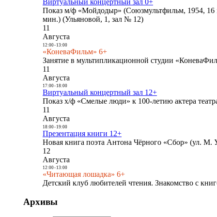
Виртуальный концертный зал 0+
Показ м/ф «Мойдодыр» (Союзмультфильм, 1954, 16 
мин.) (Ульяновой, 1, зал № 12)
11
Августа
12:00
-
13:00
«КоневаФильм» 6+
Занятие в мультипликационной студии «КоневаФиль
11
Августа
17:00
-
18:00
Виртуальный концертный зал 12+
Показ х/ф «Смелые люди» к 100-летию актера театра
11
Августа
18:00
-
19:00
Презентация книги 12+
Новая книга поэта Антона Чёрного «Сбор» (ул. М. У
12
Августа
12:00
-
13:00
«Читающая лошадка» 6+
Детский клуб любителей чтения. Знакомство с книг
Архивы