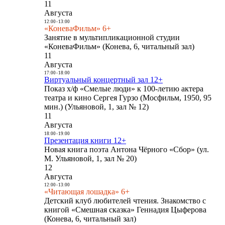
11
Августа
12:00
-
13:00
«КоневаФильм» 6+
Занятие в мультипликационной студии
«КоневаФильм» (Конева, 6, читальный зал)
11
Августа
17:00
-
18:00
Виртуальный концертный зал 12+
Показ х/ф «Смелые люди» к 100-летию актера
театра и кино Сергея Гурзо (Мосфильм, 1950, 95
мин.) (Ульяновой, 1, зал № 12)
11
Августа
18:00
-
19:00
Презентация книги 12+
Новая книга поэта Антона Чёрного «Сбор» (ул.
М. Ульяновой, 1, зал № 20)
12
Августа
12:00
-
13:00
«Читающая лошадка» 6+
Детский клуб любителей чтения. Знакомство с
книгой «Смешная сказка» Геннадия Цыферова
(Конева, 6, читальный зал)