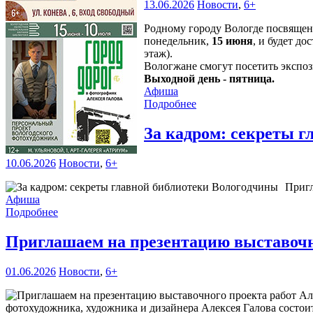
13.06.2026
Новости
,
6+
Родному городу Вологде посвяще
понедельник,
15 июня
, и будет д
этаж).
Вологжане смогут посетить эксп
Выходной день - пятница.
Афиша
Подробнее
За кадром: секреты 
10.06.2026
Новости
,
6+
Пригл
Афиша
Подробнее
Приглашаем на презентацию выставочн
01.06.2026
Новости
,
6+
фотохудожника, художника и дизайнера Алексея Галова состоит