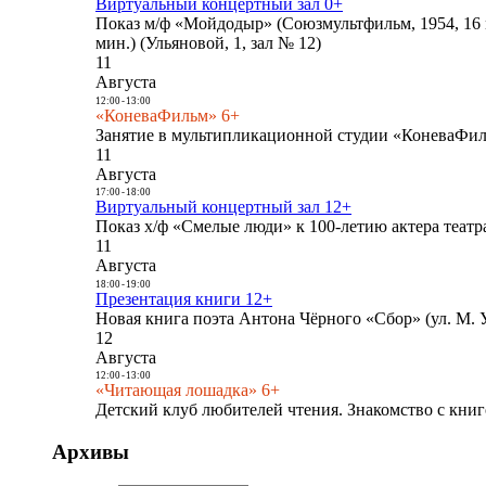
Виртуальный концертный зал 0+
Показ м/ф «Мойдодыр» (Союзмультфильм, 1954, 16 
мин.) (Ульяновой, 1, зал № 12)
11
Августа
12:00
-
13:00
«КоневаФильм» 6+
Занятие в мультипликационной студии «КоневаФиль
11
Августа
17:00
-
18:00
Виртуальный концертный зал 12+
Показ х/ф «Смелые люди» к 100-летию актера театра
11
Августа
18:00
-
19:00
Презентация книги 12+
Новая книга поэта Антона Чёрного «Сбор» (ул. М. У
12
Августа
12:00
-
13:00
«Читающая лошадка» 6+
Детский клуб любителей чтения. Знакомство с книг
Архивы