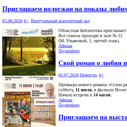
Приглашаем вологжан на показы любим
05.08.2026
6+
,
Виртуальный концертный зал
Областная библиотека приглашает 
Все сеансы проходят в зале № 12
(М. Ульяновой, 1, третий этаж).
Афиша
Подробнее
Свой роман о любви 
01.07.2026
Новости
,
6+
Премьера нового романа «Сезон р
субботу,
11 июля
, в филиале Воло
Начало встречи в
14 часов
.
Афиша
Подробнее
Приглашаем на выста