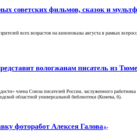
ых советских фильмов, сказок и мульт
зрителей всех возрастов на кинопоказы августа в рамках всеро
представит вологжанам писатель из Тюм
адости» члена Союза писателей России, заслуженного работник
годской областной универсальной библиотеки (Конева, 6).
вку фоторабот Алексея Галова
6+