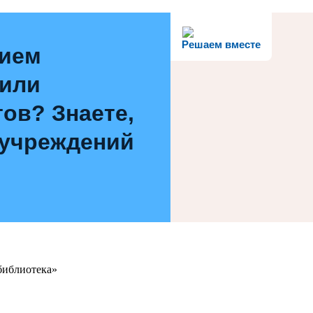
Решаем вместе
нием
 или
ов? Знаете,
 учреждений
библиотека»