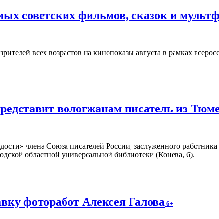
ых советских фильмов, сказок и мульт
зрителей всех возрастов на кинопоказы августа в рамках всеро
представит вологжанам писатель из Тюм
адости» члена Союза писателей России, заслуженного работник
годской областной универсальной библиотеки (Конева, 6).
вку фоторабот Алексея Галова
6+