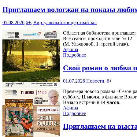
Приглашаем вологжан на показы любим
05.08.2026
6+
,
Виртуальный концертный зал
Областная библиотека приглашает 
Все сеансы проходят в зале № 12
(М. Ульяновой, 1, третий этаж).
Афиша
Подробнее
Свой роман о любви 
01.07.2026
Новости
,
6+
Премьера нового романа «Сезон р
субботу,
11 июля
, в филиале Воло
Начало встречи в
14 часов
.
Афиша
Подробнее
Приглашаем на выста