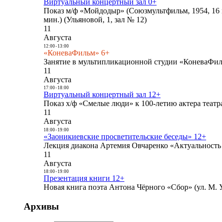
Виртуальный концертный зал 0+
Показ м/ф «Мойдодыр» (Союзмультфильм, 1954, 16 
мин.) (Ульяновой, 1, зал № 12)
11
Августа
12:00
-
13:00
«КоневаФильм» 6+
Занятие в мультипликационной студии «КоневаФиль
11
Августа
17:00
-
18:00
Виртуальный концертный зал 12+
Показ х/ф «Смелые люди» к 100-летию актера театра
11
Августа
18:00
-
19:00
«Заоникиевские просветительские беседы» 12+
Лекция диакона Артемия Овчаренко «Актуальность 
11
Августа
18:00
-
19:00
Презентация книги 12+
Новая книга поэта Антона Чёрного «Сбор» (ул. М. У
Архивы