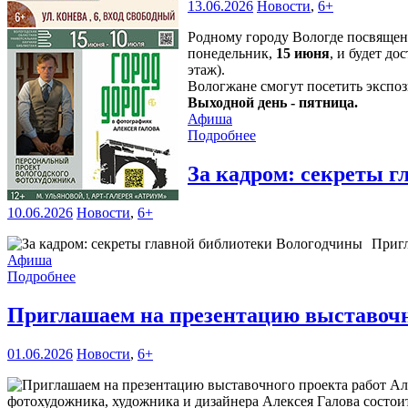
13.06.2026
Новости
,
6+
Родному городу Вологде посвяще
понедельник,
15 июня
, и будет д
этаж).
Вологжане смогут посетить эксп
Выходной день - пятница.
Афиша
Подробнее
За кадром: секреты 
10.06.2026
Новости
,
6+
Пригл
Афиша
Подробнее
Приглашаем на презентацию выставочн
01.06.2026
Новости
,
6+
фотохудожника, художника и дизайнера Алексея Галова состоит