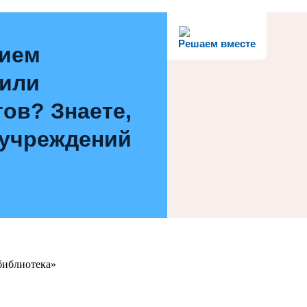
Решаем вместе
нием
 или
ов? Знаете,
 учреждений
библиотека»