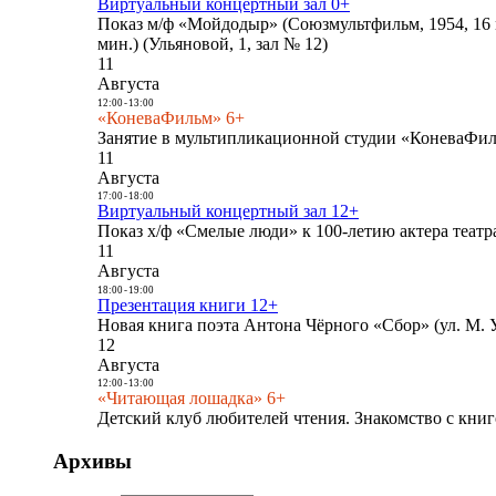
Виртуальный концертный зал 0+
Показ м/ф «Мойдодыр» (Союзмультфильм, 1954, 16 
мин.) (Ульяновой, 1, зал № 12)
11
Августа
12:00
-
13:00
«КоневаФильм» 6+
Занятие в мультипликационной студии «КоневаФиль
11
Августа
17:00
-
18:00
Виртуальный концертный зал 12+
Показ х/ф «Смелые люди» к 100-летию актера театра
11
Августа
18:00
-
19:00
Презентация книги 12+
Новая книга поэта Антона Чёрного «Сбор» (ул. М. У
12
Августа
12:00
-
13:00
«Читающая лошадка» 6+
Детский клуб любителей чтения. Знакомство с книг
Архивы