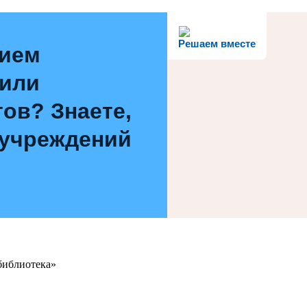
Решаем вместе
нием
 или
ов? Знаете,
 учреждений
библиотека»