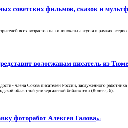
ых советских фильмов, сказок и мульт
зрителей всех возрастов на кинопоказы августа в рамках всеро
представит вологжанам писатель из Тюм
адости» члена Союза писателей России, заслуженного работник
годской областной универсальной библиотеки (Конева, 6).
вку фоторабот Алексея Галова
6+