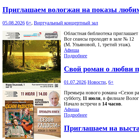
Приглашаем вологжан на показы любим
05.08.2026
6+
,
Виртуальный концертный зал
Областная библиотека приглашает 
Все сеансы проходят в зале № 12
(М. Ульяновой, 1, третий этаж).
Афиша
Подробнее
Свой роман о любви 
01.07.2026
Новости
,
6+
Премьера нового романа «Сезон р
субботу,
11 июля
, в филиале Воло
Начало встречи в
14 часов
.
Афиша
Подробнее
Приглашаем на выста