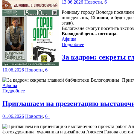
13.06.2026
Новости
,
6+
Родному городу Вологде посвяще
понедельник,
15 июня
, и будет д
этаж).
Вологжане смогут посетить эксп
Выходной день - пятница.
Афиша
Подробнее
За кадром: секреты 
10.06.2026
Новости
,
6+
Пригл
Афиша
Подробнее
Приглашаем на презентацию выставочн
01.06.2026
Новости
,
6+
фотохудожника, художника и дизайнера Алексея Галова состоит