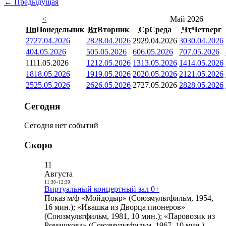
← Предыдущая
<
Май 2026
Пн
Понедельник
Вт
Вторник
Ср
Среда
Чт
Четверг
27
27.04.2026
28
28.04.2026
29
29.04.2026
30
30.04.2026
4
04.05.2026
5
05.05.2026
6
06.05.2026
7
07.05.2026
11
11.05.2026
12
12.05.2026
13
13.05.2026
14
14.05.2026
18
18.05.2026
19
19.05.2026
20
20.05.2026
21
21.05.2026
25
25.05.2026
26
26.05.2026
27
27.05.2026
28
28.05.2026
Сегодня
Сегодня нет событий
Скоро
11
Августа
11:30
-
12:30
Виртуальный концертный зал 0+
Показ м/ф «Мойдодыр» (Союзмультфильм, 1954,
16 мин.); «Ивашка из Дворца пионеров»
(Союзмультфильм, 1981, 10 мин.); «Паровозик из
Ромашкова» (Союзмультфильм, 1967, 10 мин.)