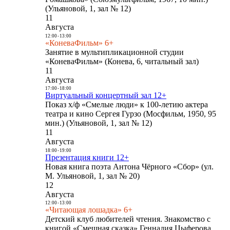
(Ульяновой, 1, зал № 12)
11
Августа
12:00
-
13:00
«КоневаФильм» 6+
Занятие в мультипликационной студии
«КоневаФильм» (Конева, 6, читальный зал)
11
Августа
17:00
-
18:00
Виртуальный концертный зал 12+
Показ х/ф «Смелые люди» к 100-летию актера
театра и кино Сергея Гурзо (Мосфильм, 1950, 95
мин.) (Ульяновой, 1, зал № 12)
11
Августа
18:00
-
19:00
Презентация книги 12+
Новая книга поэта Антона Чёрного «Сбор» (ул.
М. Ульяновой, 1, зал № 20)
12
Августа
12:00
-
13:00
«Читающая лошадка» 6+
Детский клуб любителей чтения. Знакомство с
книгой «Смешная сказка» Геннадия Цыферова