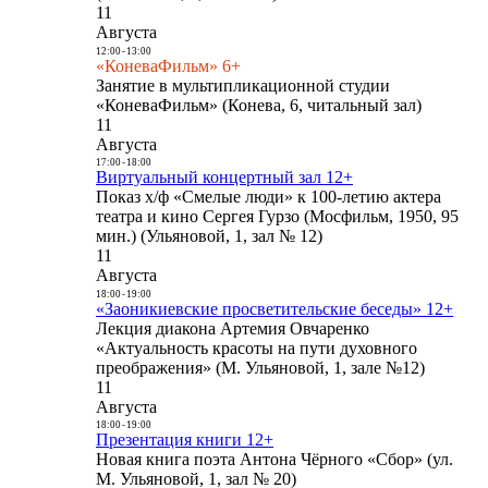
11
Августа
12:00
-
13:00
«КоневаФильм» 6+
Занятие в мультипликационной студии
«КоневаФильм» (Конева, 6, читальный зал)
11
Августа
17:00
-
18:00
Виртуальный концертный зал 12+
Показ х/ф «Смелые люди» к 100-летию актера
театра и кино Сергея Гурзо (Мосфильм, 1950, 95
мин.) (Ульяновой, 1, зал № 12)
11
Августа
18:00
-
19:00
«Заоникиевские просветительские беседы» 12+
Лекция диакона Артемия Овчаренко
«Актуальность красоты на пути духовного
преображения» (М. Ульяновой, 1, зале №12)
11
Августа
18:00
-
19:00
Презентация книги 12+
Новая книга поэта Антона Чёрного «Сбор» (ул.
М. Ульяновой, 1, зал № 20)