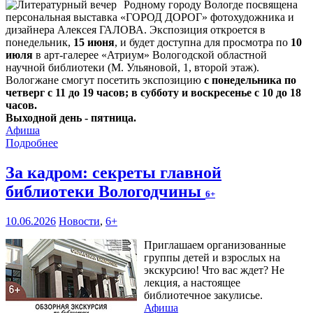
Родному городу Вологде посвящена
персональная выставка «ГОРОД ДОРОГ» фотохудожника и
дизайнера Алексея ГАЛОВА. Экспозиция откроется в
понедельник,
15 июня
, и будет доступна для просмотра по
10
июля
в арт-галерее «Атриум» Вологодской областной
научной библиотеки (М. Ульяновой, 1, второй этаж).
Вологжане смогут посетить экспозицию
с понедельника по
четверг с 11 до 19 часов; в субботу и воскресенье с 10 до 18
часов.
Выходной день - пятница.
Афиша
Подробнее
За кадром: секреты главной
библиотеки Вологодчины
6+
10.06.2026
Новости
,
6+
Приглашаем организованные
группы детей и взрослых на
экскурсию! Что вас ждет? Не
лекция, а настоящее
библиотечное закулисье.
Афиша