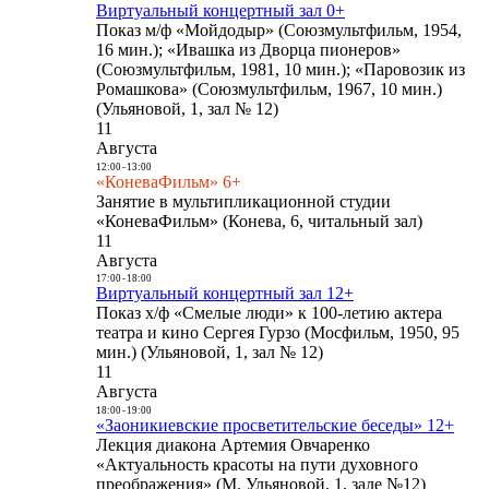
Виртуальный концертный зал 0+
Показ м/ф «Мойдодыр» (Союзмультфильм, 1954,
16 мин.); «Ивашка из Дворца пионеров»
(Союзмультфильм, 1981, 10 мин.); «Паровозик из
Ромашкова» (Союзмультфильм, 1967, 10 мин.)
(Ульяновой, 1, зал № 12)
11
Августа
12:00
-
13:00
«КоневаФильм» 6+
Занятие в мультипликационной студии
«КоневаФильм» (Конева, 6, читальный зал)
11
Августа
17:00
-
18:00
Виртуальный концертный зал 12+
Показ х/ф «Смелые люди» к 100-летию актера
театра и кино Сергея Гурзо (Мосфильм, 1950, 95
мин.) (Ульяновой, 1, зал № 12)
11
Августа
18:00
-
19:00
«Заоникиевские просветительские беседы» 12+
Лекция диакона Артемия Овчаренко
«Актуальность красоты на пути духовного
преображения» (М. Ульяновой, 1, зале №12)