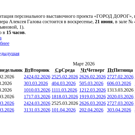
нтация персонального выставочного проекта «ГОРОД Д
О
РОГ», 
ера Алексея Галова состоится в воскресенье,
21 июня
, в зале 
ьяновой, 1).
о в
15 часов
.
а
бнее
едыдущая
<
Март 2026
недельник
Вт
Вторник
Ср
Среда
Чт
Четверг
Пт
Пятница
02.2026
24
24.02.2026
25
25.02.2026
26
26.02.2026
27
27.02.2026
3.2026
3
03.03.2026
4
04.03.2026
5
05.03.2026
6
06.03.2026
3.2026
10
10.03.2026
11
11.03.2026
12
12.03.2026
13
13.03.2026
03.2026
17
17.03.2026
18
18.03.2026
19
19.03.2026
20
20.03.2026
03.2026
24
24.03.2026
25
25.03.2026
26
26.03.2026
27
27.03.2026
03.2026
31
31.03.2026
1
01.04.2026
2
02.04.2026
3
03.04.2026