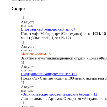
Скоро
11
Августа
11:30
-
12:30
Виртуальный концертный зал 0+
Показ м/ф «Мойдодыр» (Союзмультфильм, 1954, 16 
мин.) (Ульяновой, 1, зал № 12)
11
Августа
12:00
-
13:00
«КоневаФильм» 6+
Занятие в мультипликационной студии «КоневаФиль
11
Августа
17:00
-
18:00
Виртуальный концертный зал 12+
Показ х/ф «Смелые люди» к 100-летию актера театра
11
Августа
18:00
-
19:00
«Заоникиевские просветительские беседы» 12+
Лекция диакона Артемия Овчаренко «Актуальность 
11