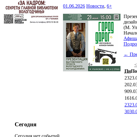
01.06.2026
Новости
,
6+
Презе
дизайн
(М. Ул
Начал
Афиш
Подро
← Пр
Пн
По
23
23.
2
02.0
9
09.0
16
16.
23
23.
30
30.
Сегодня
Сегодня нет событий