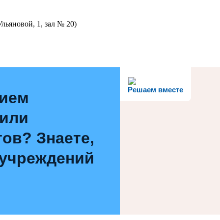
льяновой, 1, зал № 20)
Решаем вместе
нием
 или
ов? Знаете,
 учреждений