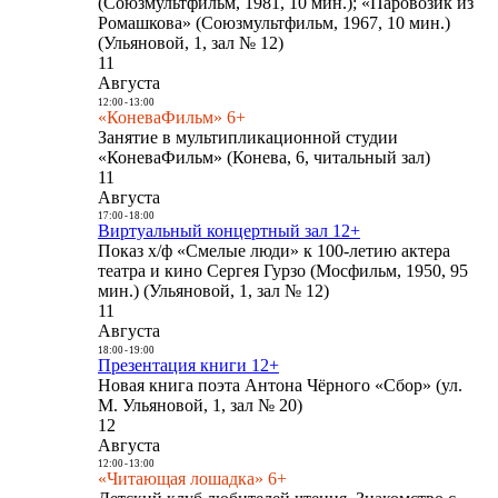
(Союзмультфильм, 1981, 10 мин.); «Паровозик из
Ромашкова» (Союзмультфильм, 1967, 10 мин.)
(Ульяновой, 1, зал № 12)
11
Августа
12:00
-
13:00
«КоневаФильм» 6+
Занятие в мультипликационной студии
«КоневаФильм» (Конева, 6, читальный зал)
11
Августа
17:00
-
18:00
Виртуальный концертный зал 12+
Показ х/ф «Смелые люди» к 100-летию актера
театра и кино Сергея Гурзо (Мосфильм, 1950, 95
мин.) (Ульяновой, 1, зал № 12)
11
Августа
18:00
-
19:00
Презентация книги 12+
Новая книга поэта Антона Чёрного «Сбор» (ул.
М. Ульяновой, 1, зал № 20)
12
Августа
12:00
-
13:00
«Читающая лошадка» 6+