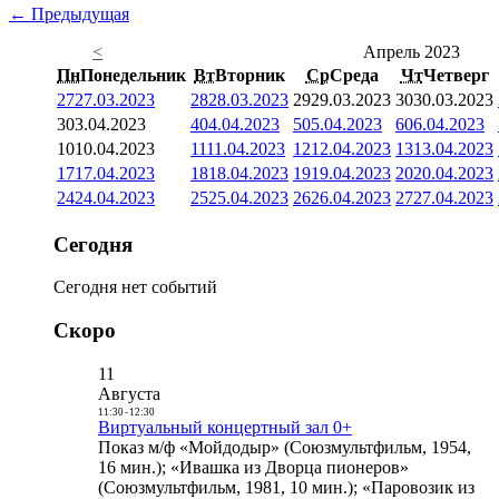
← Предыдущая
<
Апрель 2023
Пн
Понедельник
Вт
Вторник
Ср
Среда
Чт
Четверг
27
27.03.2023
28
28.03.2023
29
29.03.2023
30
30.03.2023
3
03.04.2023
4
04.04.2023
5
05.04.2023
6
06.04.2023
10
10.04.2023
11
11.04.2023
12
12.04.2023
13
13.04.2023
17
17.04.2023
18
18.04.2023
19
19.04.2023
20
20.04.2023
24
24.04.2023
25
25.04.2023
26
26.04.2023
27
27.04.2023
Сегодня
Сегодня нет событий
Скоро
11
Августа
11:30
-
12:30
Виртуальный концертный зал 0+
Показ м/ф «Мойдодыр» (Союзмультфильм, 1954,
16 мин.); «Ивашка из Дворца пионеров»
(Союзмультфильм, 1981, 10 мин.); «Паровозик из