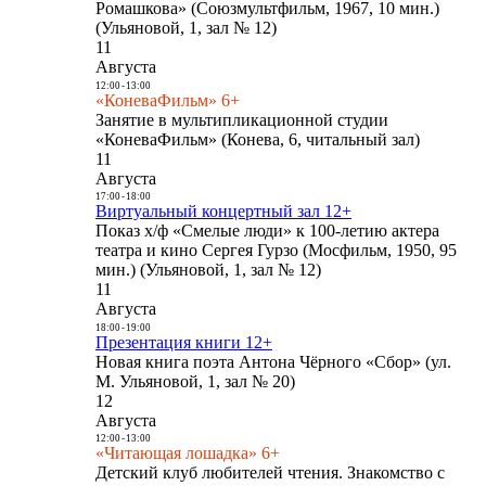
Ромашкова» (Союзмультфильм, 1967, 10 мин.)
(Ульяновой, 1, зал № 12)
11
Августа
12:00
-
13:00
«КоневаФильм» 6+
Занятие в мультипликационной студии
«КоневаФильм» (Конева, 6, читальный зал)
11
Августа
17:00
-
18:00
Виртуальный концертный зал 12+
Показ х/ф «Смелые люди» к 100-летию актера
театра и кино Сергея Гурзо (Мосфильм, 1950, 95
мин.) (Ульяновой, 1, зал № 12)
11
Августа
18:00
-
19:00
Презентация книги 12+
Новая книга поэта Антона Чёрного «Сбор» (ул.
М. Ульяновой, 1, зал № 20)
12
Августа
12:00
-
13:00
«Читающая лошадка» 6+
Детский клуб любителей чтения. Знакомство с