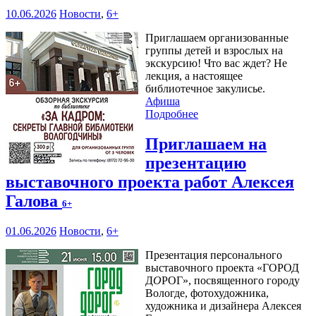
10.06.2026
Новости
,
6+
Приглашаем организованные
группы детей и взрослых на
экскурсию! Что вас ждет? Не
лекция, а настоящее
библиотечное закулисье.
Афиша
Подробнее
Приглашаем на
презентацию
выставочного проекта работ Алексея
Галова
6+
01.06.2026
Новости
,
6+
Презентация персонального
выставочного проекта «ГОРОД
Д
О
РОГ», посвященного городу
Вологде, фотохудожника,
художника и дизайнера Алексея