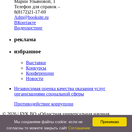
Марии Ульяновой, 1
Телефон для справок –
8(8172)21-17-69
Adm@booksite.ru
ВКонтакте
Видеохостинг
реклама
избранное
Выставки
Конкурсы
Конференции
Новости
Независимая оценка качества оказания услуг
организациями социальной сферы
Противодействие коррупции
© 2026 | БУК ВО «Областная универсальная научная
библиотека»
Мы cохраняем файлы cookie: если не
Принимаю
↑
согласны то можете закрыть сайт
Соглашение