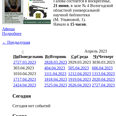
Галова состоится в воскресенье,
21 июня
, в зале № 4 Вологодской
областной универсальной
научной библиотеки
(М. Ульяновой, 1).
Начало в
15 часов
.
Афиша
Подробнее
← Предыдущая
<
Апрель 2023
Пн
Понедельник
Вт
Вторник
Ср
Среда
Чт
Четверг
27
27.03.2023
28
28.03.2023
29
29.03.2023
30
30.03.2023
3
03.04.2023
4
04.04.2023
5
05.04.2023
6
06.04.2023
10
10.04.2023
11
11.04.2023
12
12.04.2023
13
13.04.2023
17
17.04.2023
18
18.04.2023
19
19.04.2023
20
20.04.2023
24
24.04.2023
25
25.04.2023
26
26.04.2023
27
27.04.2023
Сегодня
Сегодня нет событий
Скоро