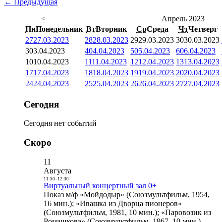
← Предыдущая
<
Апрель 2023
Пн
Понедельник
Вт
Вторник
Ср
Среда
Чт
Четверг
27
27.03.2023
28
28.03.2023
29
29.03.2023
30
30.03.2023
3
03.04.2023
4
04.04.2023
5
05.04.2023
6
06.04.2023
10
10.04.2023
11
11.04.2023
12
12.04.2023
13
13.04.2023
17
17.04.2023
18
18.04.2023
19
19.04.2023
20
20.04.2023
24
24.04.2023
25
25.04.2023
26
26.04.2023
27
27.04.2023
Сегодня
Сегодня нет событий
Скоро
11
Августа
11:30
-
12:30
Виртуальный концертный зал 0+
Показ м/ф «Мойдодыр» (Союзмультфильм, 1954,
16 мин.); «Ивашка из Дворца пионеров»
(Союзмультфильм, 1981, 10 мин.); «Паровозик из
Ромашкова» (Союзмультфильм, 1967, 10 мин.)