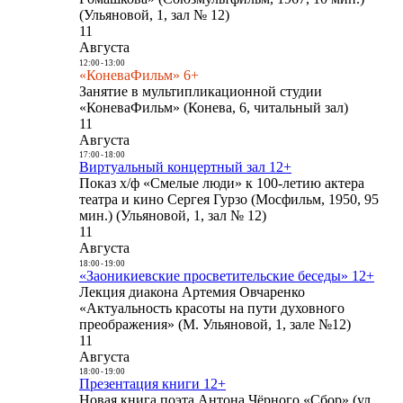
(Ульяновой, 1, зал № 12)
11
Августа
12:00
-
13:00
«КоневаФильм» 6+
Занятие в мультипликационной студии
«КоневаФильм» (Конева, 6, читальный зал)
11
Августа
17:00
-
18:00
Виртуальный концертный зал 12+
Показ х/ф «Смелые люди» к 100-летию актера
театра и кино Сергея Гурзо (Мосфильм, 1950, 95
мин.) (Ульяновой, 1, зал № 12)
11
Августа
18:00
-
19:00
«Заоникиевские просветительские беседы» 12+
Лекция диакона Артемия Овчаренко
«Актуальность красоты на пути духовного
преображения» (М. Ульяновой, 1, зале №12)
11
Августа
18:00
-
19:00
Презентация книги 12+
Новая книга поэта Антона Чёрного «Сбор» (ул.