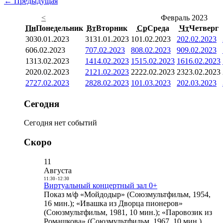
← Предыдущая
<
Февраль 2023
Пн
Понедельник
Вт
Вторник
Ср
Среда
Чт
Четверг
30
30.01.2023
31
31.01.2023
1
01.02.2023
2
02.02.2023
6
06.02.2023
7
07.02.2023
8
08.02.2023
9
09.02.2023
13
13.02.2023
14
14.02.2023
15
15.02.2023
16
16.02.2023
20
20.02.2023
21
21.02.2023
22
22.02.2023
23
23.02.2023
27
27.02.2023
28
28.02.2023
1
01.03.2023
2
02.03.2023
Сегодня
Сегодня нет событий
Скоро
11
Августа
11:30
-
12:30
Виртуальный концертный зал 0+
Показ м/ф «Мойдодыр» (Союзмультфильм, 1954,
16 мин.); «Ивашка из Дворца пионеров»
(Союзмультфильм, 1981, 10 мин.); «Паровозик из
Ромашкова» (Союзмультфильм, 1967, 10 мин.)