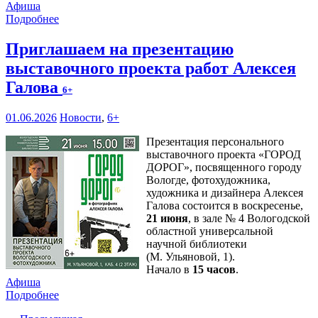
Афиша
Подробнее
Приглашаем на презентацию
выставочного проекта работ Алексея
Галова
6+
01.06.2026
Новости
,
6+
Презентация персонального
выставочного проекта «ГОРОД
Д
О
РОГ», посвященного городу
Вологде, фотохудожника,
художника и дизайнера Алексея
Галова состоится в воскресенье,
21 июня
, в зале № 4 Вологодской
областной универсальной
научной библиотеки
(М. Ульяновой, 1).
Начало в
15 часов
.
Афиша
Подробнее