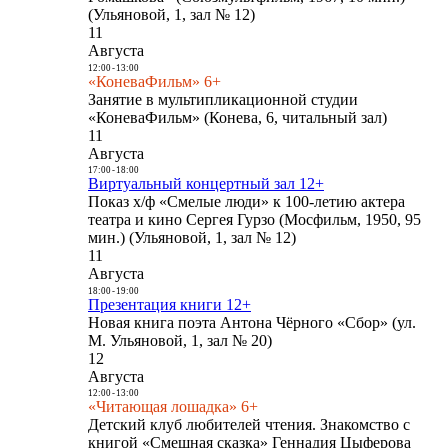
(Ульяновой, 1, зал № 12)
11
Августа
12:00
-
13:00
«КоневаФильм» 6+
Занятие в мультипликационной студии
«КоневаФильм» (Конева, 6, читальный зал)
11
Августа
17:00
-
18:00
Виртуальный концертный зал 12+
Показ х/ф «Смелые люди» к 100-летию актера
театра и кино Сергея Гурзо (Мосфильм, 1950, 95
мин.) (Ульяновой, 1, зал № 12)
11
Августа
18:00
-
19:00
Презентация книги 12+
Новая книга поэта Антона Чёрного «Сбор» (ул.
М. Ульяновой, 1, зал № 20)
12
Августа
12:00
-
13:00
«Читающая лошадка» 6+
Детский клуб любителей чтения. Знакомство с
книгой «Смешная сказка» Геннадия Цыферова