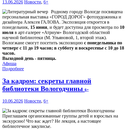
13.06.2026
Новости
,
6+
Родному городу Вологде посвящена
персональная выставка «ГОРОД ДОРОГ» фотохудожника и
дизайнера Алексея ГАЛОВА. Экспозиция откроется в
понедельник,
15 июня
, и будет доступна для просмотра по
10
июля
в арт-галерее «Атриум» Вологодской областной
научной библиотеки (М. Ульяновой, 1, второй этаж).
Вологжане смогут посетить экспозицию
с понедельника по
четверг с 11 до 19 часов; в субботу и воскресенье с 10 до 18
часов.
Выходной день - пятница.
Афиша
Подробнее
За кадром: секреты главной
библиотеки Вологодчины
6+
10.06.2026
Новости
,
6+
Приглашаем организованные группы детей и взрослых на
экскурсию! Что вас ждет? Не лекция, а настоящее
библиотечное закулисье.