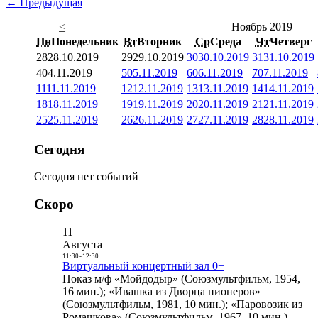
← Предыдущая
<
Ноябрь 2019
Пн
Понедельник
Вт
Вторник
Ср
Среда
Чт
Четверг
28
28.10.2019
29
29.10.2019
30
30.10.2019
31
31.10.2019
4
04.11.2019
5
05.11.2019
6
06.11.2019
7
07.11.2019
11
11.11.2019
12
12.11.2019
13
13.11.2019
14
14.11.2019
18
18.11.2019
19
19.11.2019
20
20.11.2019
21
21.11.2019
25
25.11.2019
26
26.11.2019
27
27.11.2019
28
28.11.2019
Сегодня
Сегодня нет событий
Скоро
11
Августа
11:30
-
12:30
Виртуальный концертный зал 0+
Показ м/ф «Мойдодыр» (Союзмультфильм, 1954,
16 мин.); «Ивашка из Дворца пионеров»
(Союзмультфильм, 1981, 10 мин.); «Паровозик из
Ромашкова» (Союзмультфильм, 1967, 10 мин.)