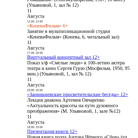
(Ульяновой, 1, зал № 12)
11
Августа
12:00
-
13:00
«КоневаФильм» 6+
Занятие в мультипликационной студии
«КоневаФильм» (Конева, 6, читальный зал)
11
Августа
17:00
-
18:00
Виртуальный концертный зал 12+
Показ х/ф «Смелые люди» к 100-летию актера
театра и кино Сергея Гурзо (Мосфильм, 1950, 95
мин.) (Ульяновой, 1, зал № 12)
11
Августа
18:00
-
19:00
«Заоникиевские просветительские беседы» 12+
Лекция диакона Артемия Овчаренко
«Актуальность красоты на пути духовного
преображения» (М. Ульяновой, 1, зале №12)
11
Августа
18:00
-
19:00
Презентация книги 12+
Новая книга поэта Антона Чёрного «Сбор» (ул.