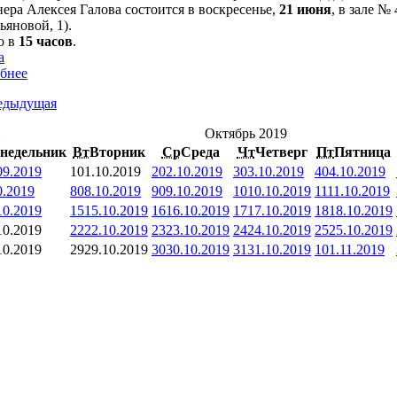
ера Алексея Галова состоится в воскресенье,
21 июня
, в зале 
ьяновой, 1).
о в
15 часов
.
а
бнее
едыдущая
<
Октябрь 2019
недельник
Вт
Вторник
Ср
Среда
Чт
Четверг
Пт
Пятница
09.2019
1
01.10.2019
2
02.10.2019
3
03.10.2019
4
04.10.2019
0.2019
8
08.10.2019
9
09.10.2019
10
10.10.2019
11
11.10.2019
10.2019
15
15.10.2019
16
16.10.2019
17
17.10.2019
18
18.10.2019
10.2019
22
22.10.2019
23
23.10.2019
24
24.10.2019
25
25.10.2019
10.2019
29
29.10.2019
30
30.10.2019
31
31.10.2019
1
01.11.2019