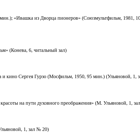
мин.); «Ивашка из Дворца пионеров» (Союзмультфильм, 1981, 10
м» (Конева, 6, читальный зал)
 и кино Сергея Гурзо (Мосфильм, 1950, 95 мин.) (Ульяновой, 1, 
красоты на пути духовного преображения» (М. Ульяновой, 1, за
льяновой, 1, зал № 20)