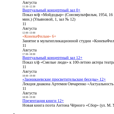
Августа
11:30
-
12:30
Виртуальный концертный зал 0+
Показ м/ф «Мойдодыр» (Союзмультфильм, 1954, 16 
мин.) (Ульяновой, 1, зал № 12)
11
Августа
12:00
-
13:00
«КоневаФильм» 6+
Занятие в мультипликационной студии «КоневаФиль
11
Августа
17:00
-
18:00
Виртуальный концертный зал 12+
Показ х/ф «Смелые люди» к 100-летию актера театра
11
Августа
18:00
-
19:00
«Заоникиевские просветительские беседы» 12+
Лекция диакона Артемия Овчаренко «Актуальность 
11
Августа
18:00
-
19:00
Презентация книги 12+
Новая книга поэта Антона Чёрного «Сбор» (ул. М. У