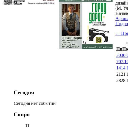
дизайн
(М. Ул
Начал
Афиш
Подро
← Пр
Пн
По
30
30.
7
07.1
14
14.
21
21.
28
28.
Сегодня
Сегодня нет событий
Скоро
11