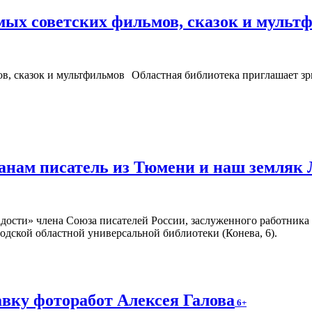
ых советских фильмов, сказок и мульт
Областная библиотека приглашает зри
жанам писатель из Тюмени и наш земляк
адости» члена Союза писателей России, заслуженного работник
годской областной универсальной библиотеки (Конева, 6).
вку фоторабот Алексея Галова
6+