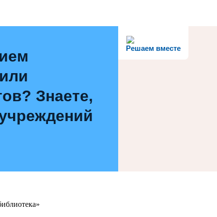
Решаем вместе
нием
 или
ов? Знаете,
 учреждений
библиотека»