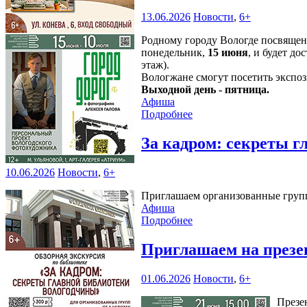
13.06.2026
Новости
,
6+
Родному городу Вологде посвяще
понедельник,
15 июня
, и будет д
этаж).
Вологжане смогут посетить эксп
Выходной день - пятница.
Афиша
Подробнее
За кадром: секреты 
10.06.2026
Новости
,
6+
Приглашаем организованные группы
Афиша
Подробнее
Приглашаем на презе
01.06.2026
Новости
,
6+
Презе