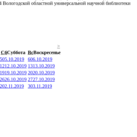
№ 4 Вологодской областной универсальной научной библиотеки
>
Сб
Суббота
Вс
Воскресенье
5
05.10.2019
6
06.10.2019
12
12.10.2019
13
13.10.2019
19
19.10.2019
20
20.10.2019
26
26.10.2019
27
27.10.2019
2
02.11.2019
3
03.11.2019