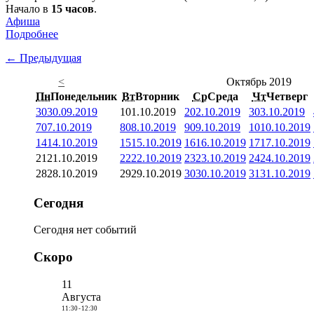
Начало в
15 часов
.
Афиша
Подробнее
← Предыдущая
<
Октябрь 2019
Пн
Понедельник
Вт
Вторник
Ср
Среда
Чт
Четверг
30
30.09.2019
1
01.10.2019
2
02.10.2019
3
03.10.2019
7
07.10.2019
8
08.10.2019
9
09.10.2019
10
10.10.2019
14
14.10.2019
15
15.10.2019
16
16.10.2019
17
17.10.2019
21
21.10.2019
22
22.10.2019
23
23.10.2019
24
24.10.2019
28
28.10.2019
29
29.10.2019
30
30.10.2019
31
31.10.2019
Сегодня
Сегодня нет событий
Скоро
11
Августа
11:30
-
12:30