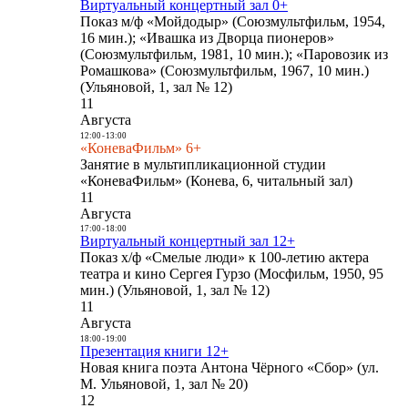
Виртуальный концертный зал 0+
Показ м/ф «Мойдодыр» (Союзмультфильм, 1954,
16 мин.); «Ивашка из Дворца пионеров»
(Союзмультфильм, 1981, 10 мин.); «Паровозик из
Ромашкова» (Союзмультфильм, 1967, 10 мин.)
(Ульяновой, 1, зал № 12)
11
Августа
12:00
-
13:00
«КоневаФильм» 6+
Занятие в мультипликационной студии
«КоневаФильм» (Конева, 6, читальный зал)
11
Августа
17:00
-
18:00
Виртуальный концертный зал 12+
Показ х/ф «Смелые люди» к 100-летию актера
театра и кино Сергея Гурзо (Мосфильм, 1950, 95
мин.) (Ульяновой, 1, зал № 12)
11
Августа
18:00
-
19:00
Презентация книги 12+
Новая книга поэта Антона Чёрного «Сбор» (ул.
М. Ульяновой, 1, зал № 20)
12