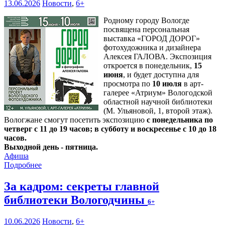
13.06.2026
Новости
,
6+
Родному городу Вологде
посвящена персональная
выставка «ГОРОД ДОРОГ»
фотохудожника и дизайнера
Алексея ГАЛОВА. Экспозиция
откроется в понедельник,
15
июня
, и будет доступна для
просмотра по
10 июля
в арт-
галерее «Атриум» Вологодской
областной научной библиотеки
(М. Ульяновой, 1, второй этаж).
Вологжане смогут посетить экспозицию
с понедельника по
четверг с 11 до 19 часов; в субботу и воскресенье с 10 до 18
часов.
Выходной день - пятница.
Афиша
Подробнее
За кадром: секреты главной
библиотеки Вологодчины
6+
10.06.2026
Новости
,
6+