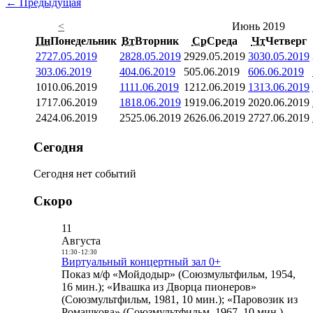
← Предыдущая
<
Июнь 2019
Пн
Понедельник
Вт
Вторник
Ср
Среда
Чт
Четверг
27
27.05.2019
28
28.05.2019
29
29.05.2019
30
30.05.2019
3
03.06.2019
4
04.06.2019
5
05.06.2019
6
06.06.2019
10
10.06.2019
11
11.06.2019
12
12.06.2019
13
13.06.2019
17
17.06.2019
18
18.06.2019
19
19.06.2019
20
20.06.2019
24
24.06.2019
25
25.06.2019
26
26.06.2019
27
27.06.2019
Сегодня
Сегодня нет событий
Скоро
11
Августа
11:30
-
12:30
Виртуальный концертный зал 0+
Показ м/ф «Мойдодыр» (Союзмультфильм, 1954,
16 мин.); «Ивашка из Дворца пионеров»
(Союзмультфильм, 1981, 10 мин.); «Паровозик из
Ромашкова» (Союзмультфильм, 1967, 10 мин.)