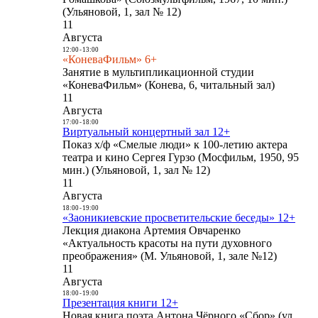
(Ульяновой, 1, зал № 12)
11
Августа
12:00
-
13:00
«КоневаФильм» 6+
Занятие в мультипликационной студии
«КоневаФильм» (Конева, 6, читальный зал)
11
Августа
17:00
-
18:00
Виртуальный концертный зал 12+
Показ х/ф «Смелые люди» к 100-летию актера
театра и кино Сергея Гурзо (Мосфильм, 1950, 95
мин.) (Ульяновой, 1, зал № 12)
11
Августа
18:00
-
19:00
«Заоникиевские просветительские беседы» 12+
Лекция диакона Артемия Овчаренко
«Актуальность красоты на пути духовного
преображения» (М. Ульяновой, 1, зале №12)
11
Августа
18:00
-
19:00
Презентация книги 12+
Новая книга поэта Антона Чёрного «Сбор» (ул.