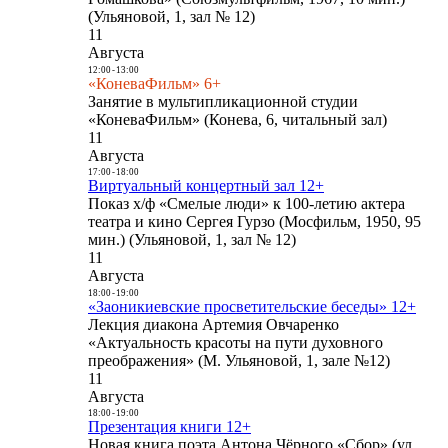
(Ульяновой, 1, зал № 12)
11
Августа
12:00
-
13:00
«КоневаФильм» 6+
Занятие в мультипликационной студии
«КоневаФильм» (Конева, 6, читальный зал)
11
Августа
17:00
-
18:00
Виртуальный концертный зал 12+
Показ х/ф «Смелые люди» к 100-летию актера
театра и кино Сергея Гурзо (Мосфильм, 1950, 95
мин.) (Ульяновой, 1, зал № 12)
11
Августа
18:00
-
19:00
«Заоникиевские просветительские беседы» 12+
Лекция диакона Артемия Овчаренко
«Актуальность красоты на пути духовного
преображения» (М. Ульяновой, 1, зале №12)
11
Августа
18:00
-
19:00
Презентация книги 12+
Новая книга поэта Антона Чёрного «Сбор» (ул.