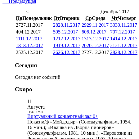
← Предыдущая
<
Декабрь 2017
Пн
Понедельник
Вт
Вторник
Ср
Среда
Чт
Четверг
27
27.11.2017
28
28.11.2017
29
29.11.2017
30
30.11.2017
4
04.12.2017
5
05.12.2017
6
06.12.2017
7
07.12.2017
11
11.12.2017
12
12.12.2017
13
13.12.2017
14
14.12.2017
18
18.12.2017
19
19.12.2017
20
20.12.2017
21
21.12.2017
25
25.12.2017
26
26.12.2017
27
27.12.2017
28
28.12.2017
Сегодня
Сегодня нет событий
Скоро
11
Августа
11:30
-
12:30
Виртуальный концертный зал 0+
Показ м/ф «Мойдодыр» (Союзмультфильм, 1954,
16 мин.); «Ивашка из Дворца пионеров»
(Союзмультфильм, 1981, 10 мин.); «Паровозик из
Ромашкова» (Союзмультфильм, 1967, 10 мин.)