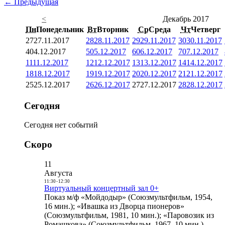
← Предыдущая
<
Декабрь 2017
Пн
Понедельник
Вт
Вторник
Ср
Среда
Чт
Четверг
27
27.11.2017
28
28.11.2017
29
29.11.2017
30
30.11.2017
4
04.12.2017
5
05.12.2017
6
06.12.2017
7
07.12.2017
11
11.12.2017
12
12.12.2017
13
13.12.2017
14
14.12.2017
18
18.12.2017
19
19.12.2017
20
20.12.2017
21
21.12.2017
25
25.12.2017
26
26.12.2017
27
27.12.2017
28
28.12.2017
Сегодня
Сегодня нет событий
Скоро
11
Августа
11:30
-
12:30
Виртуальный концертный зал 0+
Показ м/ф «Мойдодыр» (Союзмультфильм, 1954,
16 мин.); «Ивашка из Дворца пионеров»
(Союзмультфильм, 1981, 10 мин.); «Паровозик из
Ромашкова» (Союзмультфильм, 1967, 10 мин.)