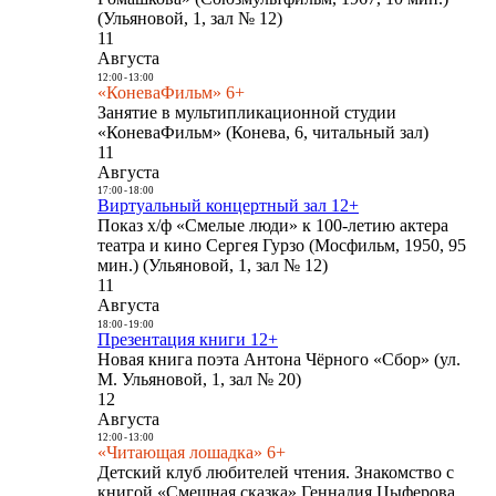
(Ульяновой, 1, зал № 12)
11
Августа
12:00
-
13:00
«КоневаФильм» 6+
Занятие в мультипликационной студии
«КоневаФильм» (Конева, 6, читальный зал)
11
Августа
17:00
-
18:00
Виртуальный концертный зал 12+
Показ х/ф «Смелые люди» к 100-летию актера
театра и кино Сергея Гурзо (Мосфильм, 1950, 95
мин.) (Ульяновой, 1, зал № 12)
11
Августа
18:00
-
19:00
Презентация книги 12+
Новая книга поэта Антона Чёрного «Сбор» (ул.
М. Ульяновой, 1, зал № 20)
12
Августа
12:00
-
13:00
«Читающая лошадка» 6+
Детский клуб любителей чтения. Знакомство с
книгой «Смешная сказка» Геннадия Цыферова