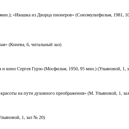
мин.); «Ивашка из Дворца пионеров» (Союзмультфильм, 1981, 10
м» (Конева, 6, читальный зал)
 и кино Сергея Гурзо (Мосфильм, 1950, 95 мин.) (Ульяновой, 1, 
красоты на пути духовного преображения» (М. Ульяновой, 1, за
льяновой, 1, зал № 20)