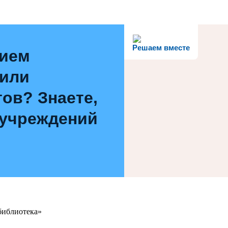
Решаем вместе
нием
 или
ов? Знаете,
 учреждений
библиотека»