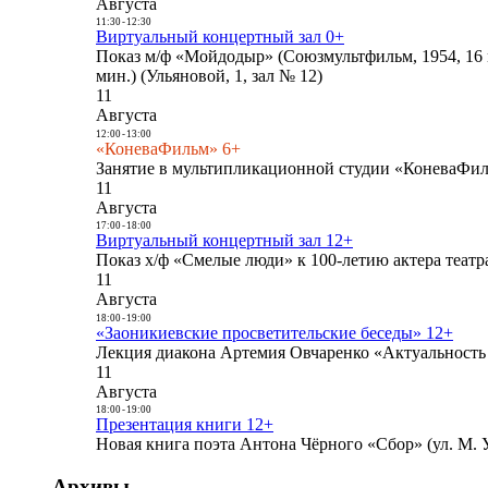
Августа
11:30
-
12:30
Виртуальный концертный зал 0+
Показ м/ф «Мойдодыр» (Союзмультфильм, 1954, 16 
мин.) (Ульяновой, 1, зал № 12)
11
Августа
12:00
-
13:00
«КоневаФильм» 6+
Занятие в мультипликационной студии «КоневаФиль
11
Августа
17:00
-
18:00
Виртуальный концертный зал 12+
Показ х/ф «Смелые люди» к 100-летию актера театра
11
Августа
18:00
-
19:00
«Заоникиевские просветительские беседы» 12+
Лекция диакона Артемия Овчаренко «Актуальность 
11
Августа
18:00
-
19:00
Презентация книги 12+
Новая книга поэта Антона Чёрного «Сбор» (ул. М. У
Архивы