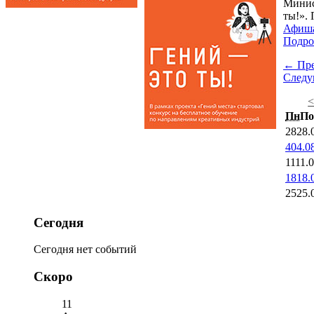
Минис
ты!». 
Афиш
Подро
← Пр
След
Пн
По
28
28.
4
04.0
11
11.
18
18.
25
25.
Сегодня
Сегодня нет событий
Скоро
11