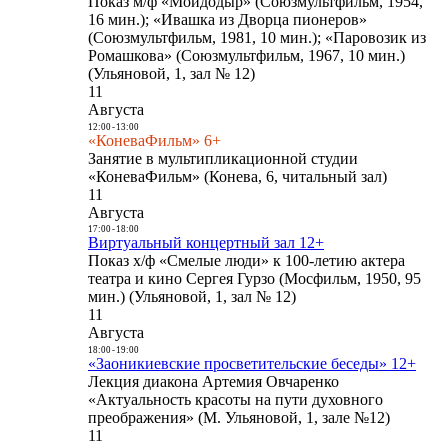
Показ м/ф «Мойдодыр» (Союзмультфильм, 1954,
16 мин.); «Ивашка из Дворца пионеров»
(Союзмультфильм, 1981, 10 мин.); «Паровозик из
Ромашкова» (Союзмультфильм, 1967, 10 мин.)
(Ульяновой, 1, зал № 12)
11
Августа
12:00
-
13:00
«КоневаФильм» 6+
Занятие в мультипликационной студии
«КоневаФильм» (Конева, 6, читальный зал)
11
Августа
17:00
-
18:00
Виртуальный концертный зал 12+
Показ х/ф «Смелые люди» к 100-летию актера
театра и кино Сергея Гурзо (Мосфильм, 1950, 95
мин.) (Ульяновой, 1, зал № 12)
11
Августа
18:00
-
19:00
«Заоникиевские просветительские беседы» 12+
Лекция диакона Артемия Овчаренко
«Актуальность красоты на пути духовного
преображения» (М. Ульяновой, 1, зале №12)
11