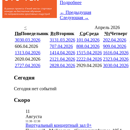
Подробнее
← Предыдущая
Следующая →
<
Апрель 2026
Пн
Понедельник
Вт
Вторник
Ср
Среда
Чт
Четверг
30
30.03.2026
31
31.03.2026
1
01.04.2026
2
02.04.2026
6
06.04.2026
7
07.04.2026
8
08.04.2026
9
09.04.2026
13
13.04.2026
14
14.04.2026
15
15.04.2026
16
16.04.2026
20
20.04.2026
21
21.04.2026
22
22.04.2026
23
23.04.2026
27
27.04.2026
28
28.04.2026
29
29.04.2026
30
30.04.2026
Сегодня
Сегодня нет событий
Скоро
11
Августа
11:30
-
12:30
Виртуальный концертный зал 0+