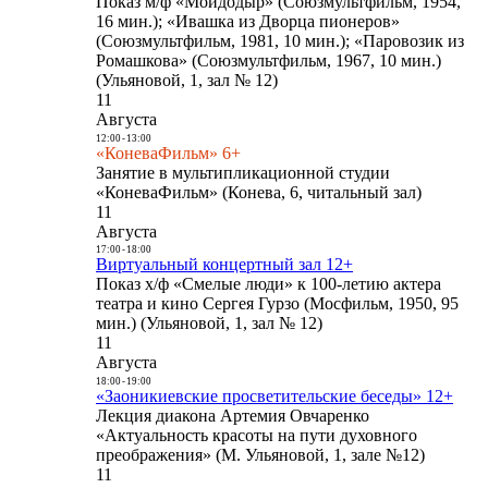
Показ м/ф «Мойдодыр» (Союзмультфильм, 1954,
16 мин.); «Ивашка из Дворца пионеров»
(Союзмультфильм, 1981, 10 мин.); «Паровозик из
Ромашкова» (Союзмультфильм, 1967, 10 мин.)
(Ульяновой, 1, зал № 12)
11
Августа
12:00
-
13:00
«КоневаФильм» 6+
Занятие в мультипликационной студии
«КоневаФильм» (Конева, 6, читальный зал)
11
Августа
17:00
-
18:00
Виртуальный концертный зал 12+
Показ х/ф «Смелые люди» к 100-летию актера
театра и кино Сергея Гурзо (Мосфильм, 1950, 95
мин.) (Ульяновой, 1, зал № 12)
11
Августа
18:00
-
19:00
«Заоникиевские просветительские беседы» 12+
Лекция диакона Артемия Овчаренко
«Актуальность красоты на пути духовного
преображения» (М. Ульяновой, 1, зале №12)
11