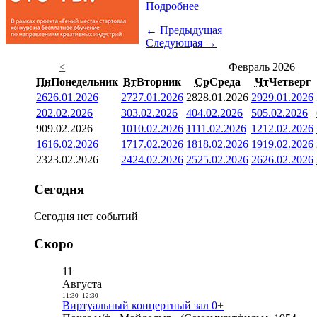
Подробнее
← Предыдущая
Следующая →
<
Февраль 2026
Пн
Понедельник
Вт
Вторник
Ср
Среда
Чт
Четверг
26
26.01.2026
27
27.01.2026
28
28.01.2026
29
29.01.2026
2
02.02.2026
3
03.02.2026
4
04.02.2026
5
05.02.2026
9
09.02.2026
10
10.02.2026
11
11.02.2026
12
12.02.2026
16
16.02.2026
17
17.02.2026
18
18.02.2026
19
19.02.2026
23
23.02.2026
24
24.02.2026
25
25.02.2026
26
26.02.2026
Сегодня
Сегодня нет событий
Скоро
11
Августа
11:30
-
12:30
Виртуальный концертный зал 0+