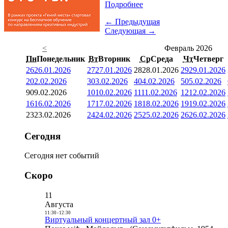
Подробнее
← Предыдущая
Следующая →
<
Февраль 2026
Пн
Понедельник
Вт
Вторник
Ср
Среда
Чт
Четверг
26
26.01.2026
27
27.01.2026
28
28.01.2026
29
29.01.2026
2
02.02.2026
3
03.02.2026
4
04.02.2026
5
05.02.2026
9
09.02.2026
10
10.02.2026
11
11.02.2026
12
12.02.2026
16
16.02.2026
17
17.02.2026
18
18.02.2026
19
19.02.2026
23
23.02.2026
24
24.02.2026
25
25.02.2026
26
26.02.2026
Сегодня
Сегодня нет событий
Скоро
11
Августа
11:30
-
12:30
Виртуальный концертный зал 0+