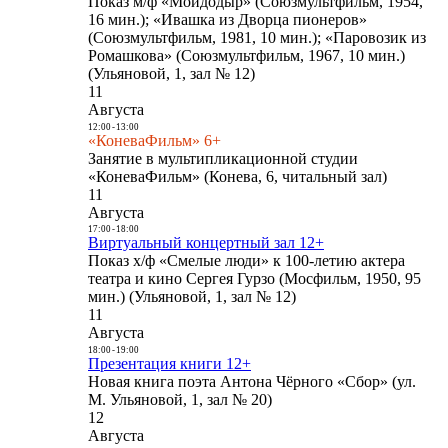
Показ м/ф «Мойдодыр» (Союзмультфильм, 1954,
16 мин.); «Ивашка из Дворца пионеров»
(Союзмультфильм, 1981, 10 мин.); «Паровозик из
Ромашкова» (Союзмультфильм, 1967, 10 мин.)
(Ульяновой, 1, зал № 12)
11
Августа
12:00
-
13:00
«КоневаФильм» 6+
Занятие в мультипликационной студии
«КоневаФильм» (Конева, 6, читальный зал)
11
Августа
17:00
-
18:00
Виртуальный концертный зал 12+
Показ х/ф «Смелые люди» к 100-летию актера
театра и кино Сергея Гурзо (Мосфильм, 1950, 95
мин.) (Ульяновой, 1, зал № 12)
11
Августа
18:00
-
19:00
Презентация книги 12+
Новая книга поэта Антона Чёрного «Сбор» (ул.
М. Ульяновой, 1, зал № 20)
12
Августа