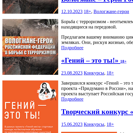
12.10.2023
18+
,
Вологжане-герои
Борьба с терроризмом - неотъемле
находящиеся на передовой.
Предлагаем вашему вниманию цикл
земляках. Они, рискуя жизнью, об
Подробнее
«Гений – это ты!»
18+
23.08.2023
Конкурсы
,
18+
Завершился конкурс «Гений – это
проекта «Придумано в России», на
проекта выступает Российская гос
Подробнее
Творческий конкурс 
15.06.2023
Конкурсы
,
18+