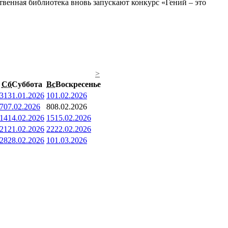
венная библиотека вновь запускают конкурс «Гений – это
>
Сб
Суббота
Вс
Воскресенье
31
31.01.2026
1
01.02.2026
7
07.02.2026
8
08.02.2026
14
14.02.2026
15
15.02.2026
21
21.02.2026
22
22.02.2026
28
28.02.2026
1
01.03.2026