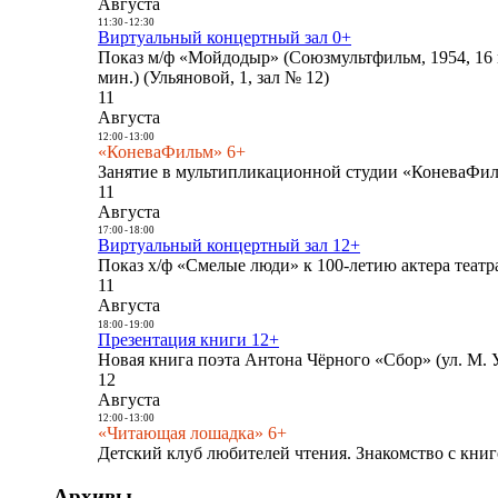
Августа
11:30
-
12:30
Виртуальный концертный зал 0+
Показ м/ф «Мойдодыр» (Союзмультфильм, 1954, 16 
мин.) (Ульяновой, 1, зал № 12)
11
Августа
12:00
-
13:00
«КоневаФильм» 6+
Занятие в мультипликационной студии «КоневаФиль
11
Августа
17:00
-
18:00
Виртуальный концертный зал 12+
Показ х/ф «Смелые люди» к 100-летию актера театра
11
Августа
18:00
-
19:00
Презентация книги 12+
Новая книга поэта Антона Чёрного «Сбор» (ул. М. У
12
Августа
12:00
-
13:00
«Читающая лошадка» 6+
Детский клуб любителей чтения. Знакомство с книг
Архивы