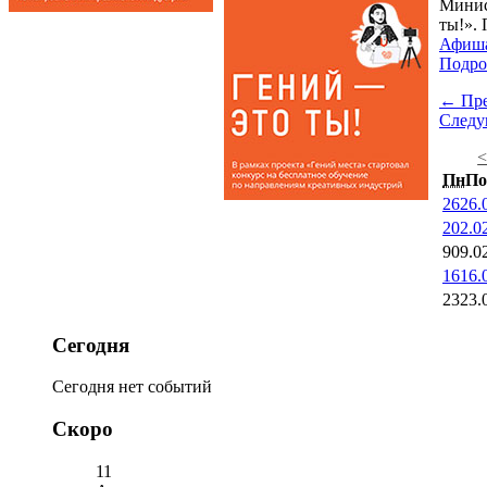
Минис
ты!». 
Афиш
Подро
← Пр
След
Пн
По
26
26.
2
02.0
9
09.0
16
16.
23
23.
Сегодня
Сегодня нет событий
Скоро
11