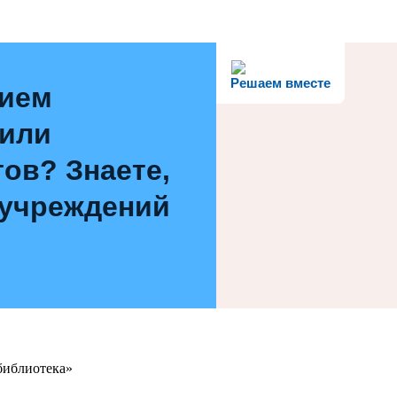
Решаем вместе
нием
 или
ов? Знаете,
 учреждений
библиотека»