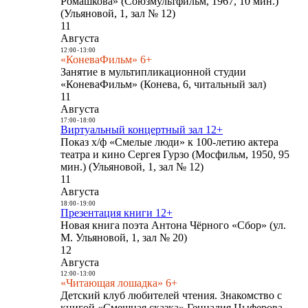
Ромашкова» (Союзмультфильм, 1967, 10 мин.)
(Ульяновой, 1, зал № 12)
11
Августа
12:00
-
13:00
«КоневаФильм» 6+
Занятие в мультипликационной студии
«КоневаФильм» (Конева, 6, читальный зал)
11
Августа
17:00
-
18:00
Виртуальный концертный зал 12+
Показ х/ф «Смелые люди» к 100-летию актера
театра и кино Сергея Гурзо (Мосфильм, 1950, 95
мин.) (Ульяновой, 1, зал № 12)
11
Августа
18:00
-
19:00
Презентация книги 12+
Новая книга поэта Антона Чёрного «Сбор» (ул.
М. Ульяновой, 1, зал № 20)
12
Августа
12:00
-
13:00
«Читающая лошадка» 6+
Детский клуб любителей чтения. Знакомство с
книгой «Смешная сказка» Геннадия Цыферова