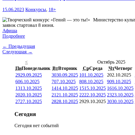
15.06.2023
Конкурсы
,
18+
Министерство культ
заявок стартовал 8 июня.
Афиша
Подробнее
← Предыдущая
Следующая →
<
Октябрь 2025
Пн
Понедельник
Вт
Вторник
Ср
Среда
Чт
Четверг
29
29.09.2025
30
30.09.2025
1
01.10.2025
2
02.10.2025
6
06.10.2025
7
07.10.2025
8
08.10.2025
9
09.10.2025
13
13.10.2025
14
14.10.2025
15
15.10.2025
16
16.10.2025
20
20.10.2025
21
21.10.2025
22
22.10.2025
23
23.10.2025
27
27.10.2025
28
28.10.2025
29
29.10.2025
30
30.10.2025
Сегодня
Сегодня нет событий