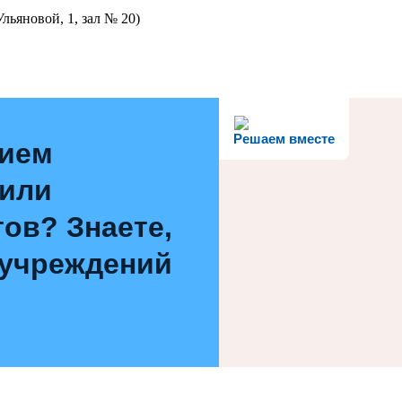
льяновой, 1, зал № 20)
Решаем вместе
нием
 или
ов? Знаете,
 учреждений