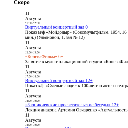
Скоро
11
Августа
11:30
-
12:30
Виртуальный концертный зал 0+
Показ м/ф «Мойдодыр» (Союзмультфильм, 1954, 16 
мин.) (Ульяновой, 1, зал № 12)
11
Августа
12:00
-
13:00
«КоневаФильм» 6+
Занятие в мультипликационной студии «КоневаФиль
11
Августа
17:00
-
18:00
Виртуальный концертный зал 12+
Показ х/ф «Смелые люди» к 100-летию актера театра
11
Августа
18:00
-
19:00
«Заоникиевские просветительские беседы» 12+
Лекция диакона Артемия Овчаренко «Актуальность 
11
Августа
18:00
-
19:00