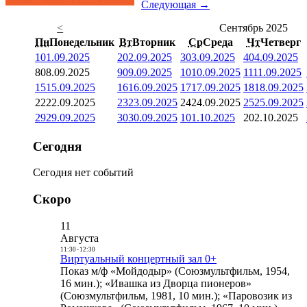
Следующая →
<
Сентябрь 2025
Пн
Понедельник
Вт
Вторник
Ср
Среда
Чт
Четверг
1
01.09.2025
2
02.09.2025
3
03.09.2025
4
04.09.2025
8
08.09.2025
9
09.09.2025
10
10.09.2025
11
11.09.2025
15
15.09.2025
16
16.09.2025
17
17.09.2025
18
18.09.2025
22
22.09.2025
23
23.09.2025
24
24.09.2025
25
25.09.2025
29
29.09.2025
30
30.09.2025
1
01.10.2025
2
02.10.2025
Сегодня
Сегодня нет событий
Скоро
11
Августа
11:30
-
12:30
Виртуальный концертный зал 0+
Показ м/ф «Мойдодыр» (Союзмультфильм, 1954,
16 мин.); «Ивашка из Дворца пионеров»
(Союзмультфильм, 1981, 10 мин.); «Паровозик из