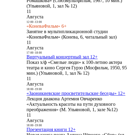
Ромашкова» (Союзмультфильм, 1967, 10 мин.)
(Ульяновой, 1, зал № 12)
11
Августа
12:00
-
13:00
«КоневаФильм» 6+
Занятие в мультипликационной студии
«КоневаФильм» (Конева, 6, читальный зал)
11
Августа
17:00
-
18:00
Виртуальный концертный зал 12+
Показ х/ф «Смелые люди» к 100-летию актера
театра и кино Сергея Гурзо (Мосфильм, 1950, 95
мин.) (Ульяновой, 1, зал № 12)
11
Августа
18:00
-
19:00
«Заоникиевские просветительские беседы» 12+
Лекция диакона Артемия Овчаренко
«Актуальность красоты на пути духовного
преображения» (М. Ульяновой, 1, зале №12)
11
Августа
18:00
-
19:00
Презентация книги 12+
Новая книга поэта Антона Чёрного «Сбор» (ул.