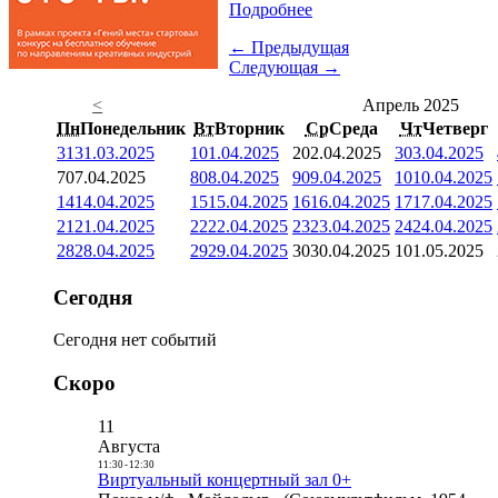
Подробнее
← Предыдущая
Следующая →
<
Апрель 2025
Пн
Понедельник
Вт
Вторник
Ср
Среда
Чт
Четверг
31
31.03.2025
1
01.04.2025
2
02.04.2025
3
03.04.2025
7
07.04.2025
8
08.04.2025
9
09.04.2025
10
10.04.2025
14
14.04.2025
15
15.04.2025
16
16.04.2025
17
17.04.2025
21
21.04.2025
22
22.04.2025
23
23.04.2025
24
24.04.2025
28
28.04.2025
29
29.04.2025
30
30.04.2025
1
01.05.2025
Сегодня
Сегодня нет событий
Скоро
11
Августа
11:30
-
12:30
Виртуальный концертный зал 0+