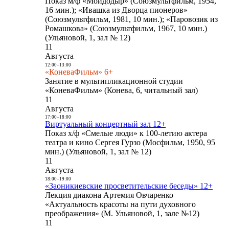
Показ м/ф «Мойдодыр» (Союзмультфильм, 1954,
16 мин.); «Ивашка из Дворца пионеров»
(Союзмультфильм, 1981, 10 мин.); «Паровозик из
Ромашкова» (Союзмультфильм, 1967, 10 мин.)
(Ульяновой, 1, зал № 12)
11
Августа
12:00
-
13:00
«КоневаФильм» 6+
Занятие в мультипликационной студии
«КоневаФильм» (Конева, 6, читальный зал)
11
Августа
17:00
-
18:00
Виртуальный концертный зал 12+
Показ х/ф «Смелые люди» к 100-летию актера
театра и кино Сергея Гурзо (Мосфильм, 1950, 95
мин.) (Ульяновой, 1, зал № 12)
11
Августа
18:00
-
19:00
«Заоникиевские просветительские беседы» 12+
Лекция диакона Артемия Овчаренко
«Актуальность красоты на пути духовного
преображения» (М. Ульяновой, 1, зале №12)
11