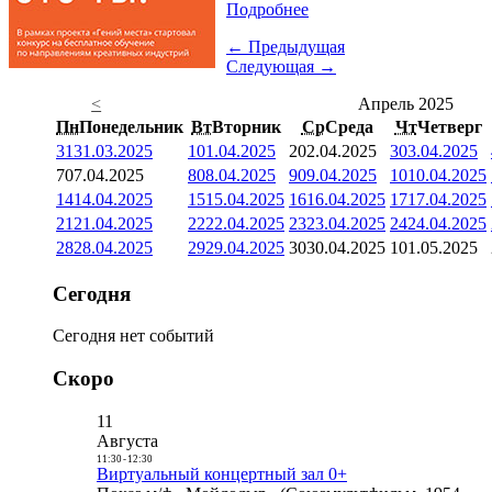
Подробнее
← Предыдущая
Следующая →
<
Апрель 2025
Пн
Понедельник
Вт
Вторник
Ср
Среда
Чт
Четверг
31
31.03.2025
1
01.04.2025
2
02.04.2025
3
03.04.2025
7
07.04.2025
8
08.04.2025
9
09.04.2025
10
10.04.2025
14
14.04.2025
15
15.04.2025
16
16.04.2025
17
17.04.2025
21
21.04.2025
22
22.04.2025
23
23.04.2025
24
24.04.2025
28
28.04.2025
29
29.04.2025
30
30.04.2025
1
01.05.2025
Сегодня
Сегодня нет событий
Скоро
11
Августа
11:30
-
12:30
Виртуальный концертный зал 0+