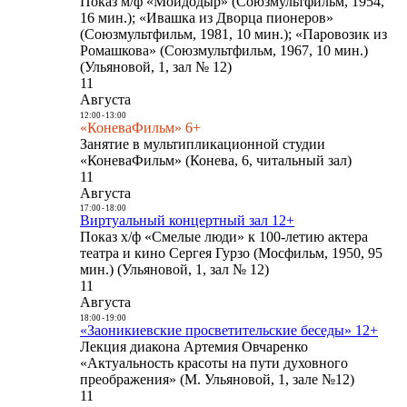
Показ м/ф «Мойдодыр» (Союзмультфильм, 1954,
16 мин.); «Ивашка из Дворца пионеров»
(Союзмультфильм, 1981, 10 мин.); «Паровозик из
Ромашкова» (Союзмультфильм, 1967, 10 мин.)
(Ульяновой, 1, зал № 12)
11
Августа
12:00
-
13:00
«КоневаФильм» 6+
Занятие в мультипликационной студии
«КоневаФильм» (Конева, 6, читальный зал)
11
Августа
17:00
-
18:00
Виртуальный концертный зал 12+
Показ х/ф «Смелые люди» к 100-летию актера
театра и кино Сергея Гурзо (Мосфильм, 1950, 95
мин.) (Ульяновой, 1, зал № 12)
11
Августа
18:00
-
19:00
«Заоникиевские просветительские беседы» 12+
Лекция диакона Артемия Овчаренко
«Актуальность красоты на пути духовного
преображения» (М. Ульяновой, 1, зале №12)
11