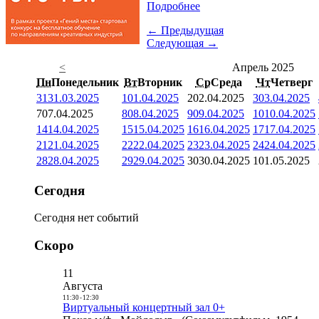
Подробнее
← Предыдущая
Следующая →
<
Апрель 2025
Пн
Понедельник
Вт
Вторник
Ср
Среда
Чт
Четверг
31
31.03.2025
1
01.04.2025
2
02.04.2025
3
03.04.2025
7
07.04.2025
8
08.04.2025
9
09.04.2025
10
10.04.2025
14
14.04.2025
15
15.04.2025
16
16.04.2025
17
17.04.2025
21
21.04.2025
22
22.04.2025
23
23.04.2025
24
24.04.2025
28
28.04.2025
29
29.04.2025
30
30.04.2025
1
01.05.2025
Сегодня
Сегодня нет событий
Скоро
11
Августа
11:30
-
12:30
Виртуальный концертный зал 0+