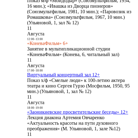
Показ м/ф «Мойдодыр» (Союзмультфильм, 1954,
16 мин.); «Ивашка из Дворца пионеров»
(Союзмультфильм, 1981, 10 мин.); «Паровозик из
Ромашкова» (Союзмультфильм, 1967, 10 мин.)
(Ульяновой, 1, зал № 12)
11
Августа
12:00
-
13:00
«КоневаФильм» 6+
Занятие в мультипликационной студии
«КоневаФильм» (Конева, 6, читальный зал)
11
Августа
17:00
-
18:00
Виртуальный концертный зал 12+
Показ х/ф «Смелые люди» к 100-летию актера
театра и кино Сергея Гурзо (Мосфильм, 1950, 95
мин.) (Ульяновой, 1, зал № 12)
11
Августа
18:00
-
19:00
«Заоникиевские просветительские беседы» 12+
Лекция диакона Артемия Овчаренко
«Актуальность красоты на пути духовного
преображения» (М. Ульяновой, 1, зале №12)
11