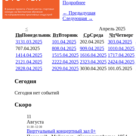
Подробнее
← Предыдущая
Следующая →
<
Апрель 2025
Пн
Понедельник
Вт
Вторник
Ср
Среда
Чт
Четверг
31
31.03.2025
1
01.04.2025
2
02.04.2025
3
03.04.2025
7
07.04.2025
8
08.04.2025
9
09.04.2025
10
10.04.2025
14
14.04.2025
15
15.04.2025
16
16.04.2025
17
17.04.2025
21
21.04.2025
22
22.04.2025
23
23.04.2025
24
24.04.2025
28
28.04.2025
29
29.04.2025
30
30.04.2025
1
01.05.2025
Сегодня
Сегодня нет событий
Скоро
11
Августа
11:30
-
12:30
Виртуальный концертный зал 0+