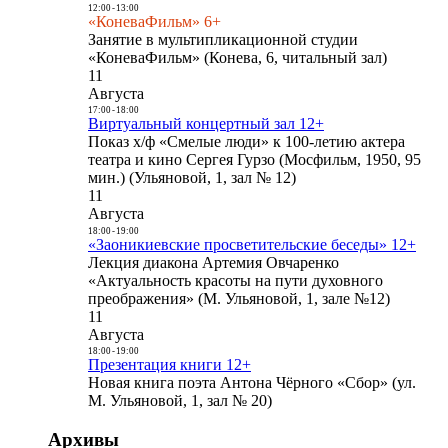
12:00
-
13:00
«КоневаФильм» 6+
Занятие в мультипликационной студии
«КоневаФильм» (Конева, 6, читальный зал)
11
Августа
17:00
-
18:00
Виртуальный концертный зал 12+
Показ х/ф «Смелые люди» к 100-летию актера
театра и кино Сергея Гурзо (Мосфильм, 1950, 95
мин.) (Ульяновой, 1, зал № 12)
11
Августа
18:00
-
19:00
«Заоникиевские просветительские беседы» 12+
Лекция диакона Артемия Овчаренко
«Актуальность красоты на пути духовного
преображения» (М. Ульяновой, 1, зале №12)
11
Августа
18:00
-
19:00
Презентация книги 12+
Новая книга поэта Антона Чёрного «Сбор» (ул.
М. Ульяновой, 1, зал № 20)
Архивы