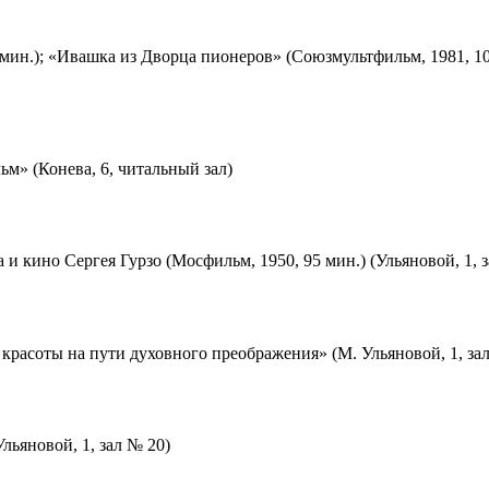
мин.); «Ивашка из Дворца пионеров» (Союзмультфильм, 1981, 10
м» (Конева, 6, читальный зал)
 и кино Сергея Гурзо (Мосфильм, 1950, 95 мин.) (Ульяновой, 1, 
красоты на пути духовного преображения» (М. Ульяновой, 1, за
льяновой, 1, зал № 20)