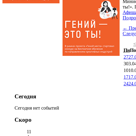
Минис
ты!». 
Афиш
Подро
← Пр
След
Пн
По
27
27.
3
03.0
10
10.
17
17.
24
24.
Сегодня
Сегодня нет событий
Скоро
11