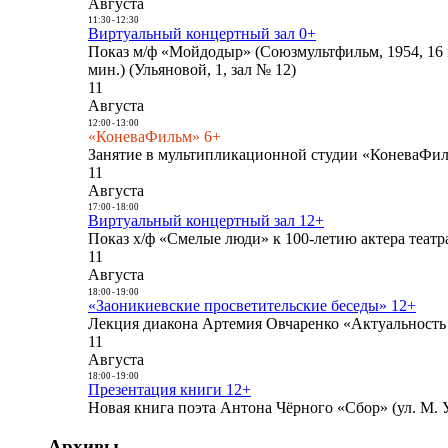
Августа
11:30
-
12:30
Виртуальный концертный зал 0+
Показ м/ф «Мойдодыр» (Союзмультфильм, 1954, 16 
мин.) (Ульяновой, 1, зал № 12)
11
Августа
12:00
-
13:00
«КоневаФильм» 6+
Занятие в мультипликационной студии «КоневаФиль
11
Августа
17:00
-
18:00
Виртуальный концертный зал 12+
Показ х/ф «Смелые люди» к 100-летию актера театра
11
Августа
18:00
-
19:00
«Заоникиевские просветительские беседы» 12+
Лекция диакона Артемия Овчаренко «Актуальность 
11
Августа
18:00
-
19:00
Презентация книги 12+
Новая книга поэта Антона Чёрного «Сбор» (ул. М. У
Архивы