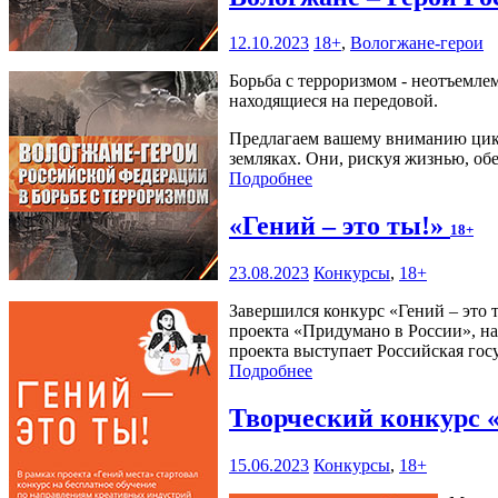
12.10.2023
18+
,
Вологжане-герои
Борьба с терроризмом - неотъемле
находящиеся на передовой.
Предлагаем вашему вниманию цикл
земляках. Они, рискуя жизнью, об
Подробнее
«Гений – это ты!»
18+
23.08.2023
Конкурсы
,
18+
Завершился конкурс «Гений – это
проекта «Придумано в России», на
проекта выступает Российская гос
Подробнее
Творческий конкурс 
15.06.2023
Конкурсы
,
18+