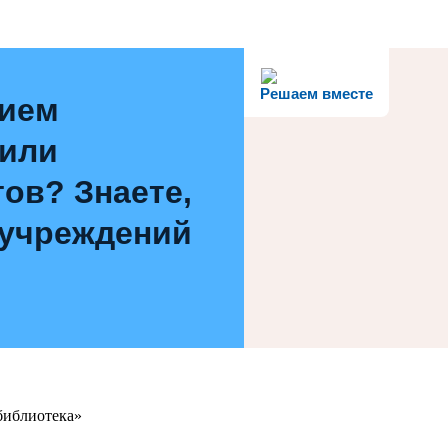
Решаем вместе
нием
 или
ов? Знаете,
 учреждений
библиотека»