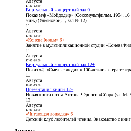
Августа
11:30
-
12:30
Виртуальный концертный зал 0+
Показ м/ф «Мойдодыр» (Союзмультфильм, 1954, 16 
мин.) (Ульяновой, 1, зал № 12)
11
Августа
12:00
-
13:00
«КоневаФильм» 6+
Занятие в мультипликационной студии «КоневаФиль
11
Августа
17:00
-
18:00
Виртуальный концертный зал 12+
Показ х/ф «Смелые люди» к 100-летию актера театра
11
Августа
18:00
-
19:00
Презентация книги 12+
Новая книга поэта Антона Чёрного «Сбор» (ул. М. У
12
Августа
12:00
-
13:00
«Читающая лошадка» 6+
Детский клуб любителей чтения. Знакомство с книг
Архивы