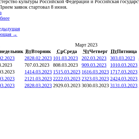
терство культуры Российской Федерации и Российская государст
Прием заявок стартовал 8 июня.
а
бнее
едыдущая
ующая →
<
Март 2023
недельник
Вт
Вторник
Ср
Среда
Чт
Четверг
Пт
Пятница
02.2023
28
28.02.2023
1
01.03.2023
2
02.03.2023
3
03.03.2023
3.2023
7
07.03.2023
8
08.03.2023
9
09.03.2023
10
10.03.2023
03.2023
14
14.03.2023
15
15.03.2023
16
16.03.2023
17
17.03.2023
03.2023
21
21.03.2023
22
22.03.2023
23
23.03.2023
24
24.03.2023
03.2023
28
28.03.2023
29
29.03.2023
30
30.03.2023
31
31.03.2023