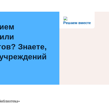
Решаем вместе
нием
 или
ов? Знаете,
 учреждений
библиотека»