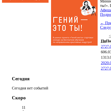
Минис
ты!». 
Афиш
Подро
← Пр
След
Пн
По
27
27.
6
06.0
13
13.
20
20.
27
27.
Сегодня
Сегодня нет событий
Скоро
11