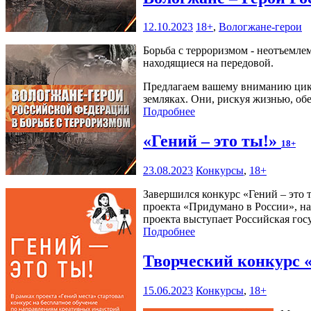
12.10.2023
18+
,
Вологжане-герои
Борьба с терроризмом - неотъемле
находящиеся на передовой.
Предлагаем вашему вниманию цикл
земляках. Они, рискуя жизнью, об
Подробнее
«Гений – это ты!»
18+
23.08.2023
Конкурсы
,
18+
Завершился конкурс «Гений – это
проекта «Придумано в России», на
проекта выступает Российская гос
Подробнее
Творческий конкурс 
15.06.2023
Конкурсы
,
18+