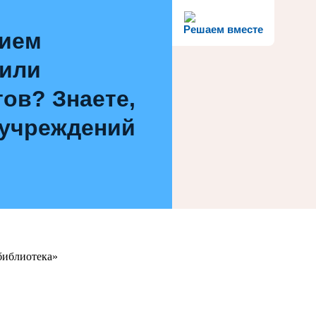
Решаем вместе
нием
 или
ов? Знаете,
 учреждений
библиотека»