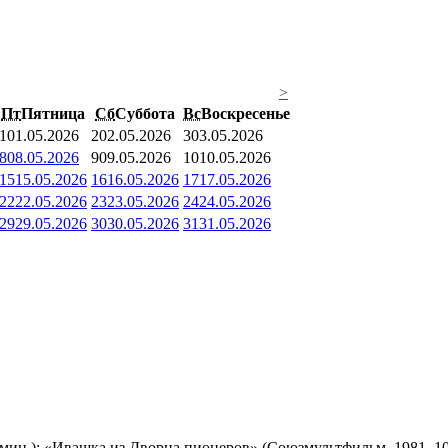
>
Пт
Пятница
Сб
Суббота
Вс
Воскресенье
1
01.05.2026
2
02.05.2026
3
03.05.2026
8
08.05.2026
9
09.05.2026
10
10.05.2026
15
15.05.2026
16
16.05.2026
17
17.05.2026
22
22.05.2026
23
23.05.2026
24
24.05.2026
29
29.05.2026
30
30.05.2026
31
31.05.2026
мин.); «Ивашка из Дворца пионеров» (Союзмультфильм, 1981, 10