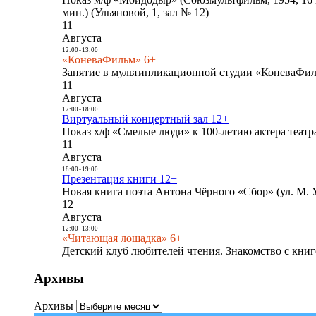
мин.) (Ульяновой, 1, зал № 12)
11
Августа
12:00
-
13:00
«КоневаФильм» 6+
Занятие в мультипликационной студии «КоневаФиль
11
Августа
17:00
-
18:00
Виртуальный концертный зал 12+
Показ х/ф «Смелые люди» к 100-летию актера театра
11
Августа
18:00
-
19:00
Презентация книги 12+
Новая книга поэта Антона Чёрного «Сбор» (ул. М. У
12
Августа
12:00
-
13:00
«Читающая лошадка» 6+
Детский клуб любителей чтения. Знакомство с книг
Архивы
Архивы