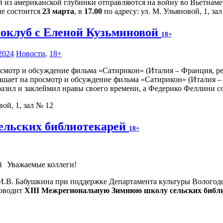
й из американской глубинки отправляются на войну во Вьетнам
ие состоится
23 марта
, в
17.00
по адресу: ул. М. Ульяновой, 1, за
оклуб с Еленой Кузьминовой
18+
2024
Новости
,
18+
ашает на просмотр и обсуждение фильма «Сатирикон» (Италия – 
азил и заклеймил нравы своего времени, а Федерико Феллини с
вой, 1, зал № 12
ельских библиотекарей
18+
Уважаемые коллеги!
 И.В. Бабушкина при поддержке Департамента культуры Вологодс
оводит
XIII Межрегиональную Зимнюю школу сельских библи