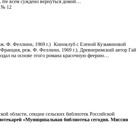
е. Не всем суждено вернуться домой…
л № 12
Киноклуб с Еленой Кузьминовой
Франция, реж. Ф. Феллини, 1969 г.). Древнеримский автор Гай
оздал на основе этого романа красочную феерию…
кой области, секции сельских библиотек Российской
отекарей «Муниципальная библиотека сегодня. Миссия