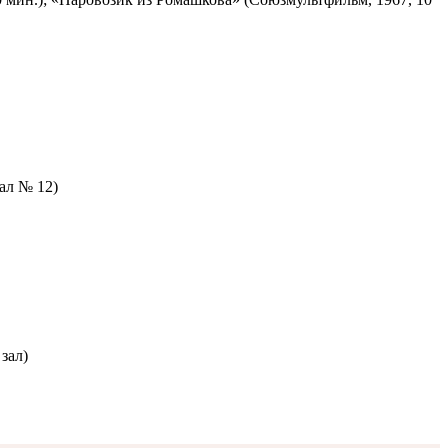
зал № 12)
зал)