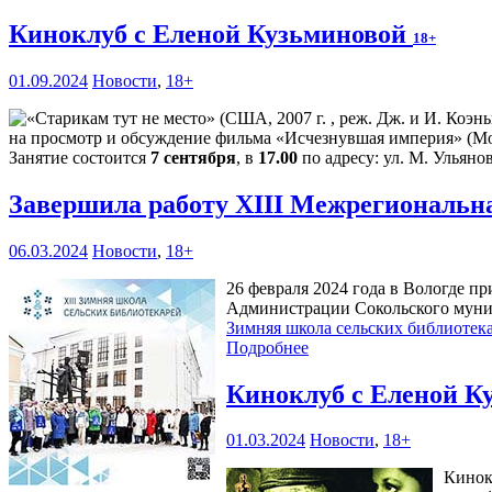
Киноклуб с Еленой Кузьминовой
18+
01.09.2024
Новости
,
18+
на просмотр и обсуждение фильма «Исчезнувшая империя» (Мос
Занятие состоится
7 сентября
, в
17.00
по адресу: ул. М. Ульянов
Завершила работу XIII Межрегиональн
06.03.2024
Новости
,
18+
26 февраля 2024 года в Вологде п
Администрации Сокольского муниц
Зимняя школа сельских библиотек
Подробнее
Киноклуб с Еленой К
01.03.2024
Новости
,
18+
Кинок