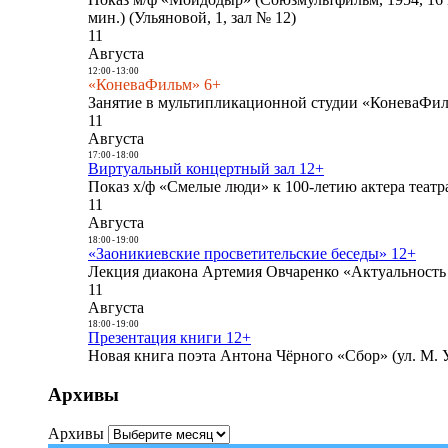
мин.) (Ульяновой, 1, зал № 12)
11
Августа
12:00
-
13:00
«КоневаФильм» 6+
Занятие в мультипликационной студии «КоневаФиль
11
Августа
17:00
-
18:00
Виртуальный концертный зал 12+
Показ х/ф «Смелые люди» к 100-летию актера театра
11
Августа
18:00
-
19:00
«Заоникиевские просветительские беседы» 12+
Лекция диакона Артемия Овчаренко «Актуальность 
11
Августа
18:00
-
19:00
Презентация книги 12+
Новая книга поэта Антона Чёрного «Сбор» (ул. М. У
Архивы
Архивы