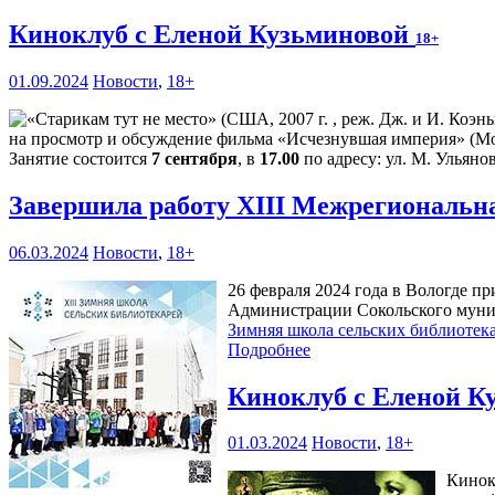
Киноклуб с Еленой Кузьминовой
18+
01.09.2024
Новости
,
18+
на просмотр и обсуждение фильма «Исчезнувшая империя» (Мос
Занятие состоится
7 сентября
, в
17.00
по адресу: ул. М. Ульянов
Завершила работу XIII Межрегиональн
06.03.2024
Новости
,
18+
26 февраля 2024 года в Вологде п
Администрации Сокольского муниц
Зимняя школа сельских библиотек
Подробнее
Киноклуб с Еленой К
01.03.2024
Новости
,
18+
Кинок