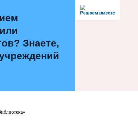
Решаем вместе
нием
 или
ов? Знаете,
 учреждений
библиотека»