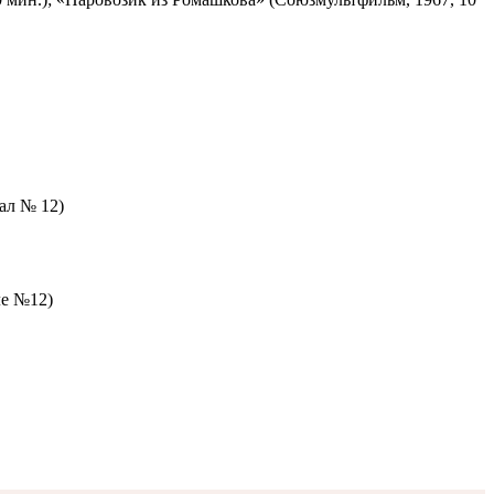
зал № 12)
ле №12)