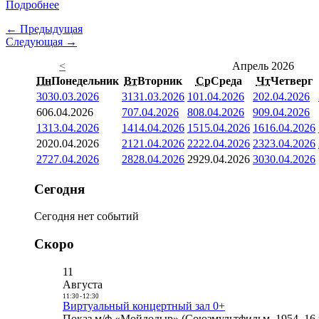
Подробнее
← Предыдущая
Следующая →
<
Апрель 2026
Пн
Понедельник
Вт
Вторник
Ср
Среда
Чт
Четверг
30
30.03.2026
31
31.03.2026
1
01.04.2026
2
02.04.2026
6
06.04.2026
7
07.04.2026
8
08.04.2026
9
09.04.2026
13
13.04.2026
14
14.04.2026
15
15.04.2026
16
16.04.2026
20
20.04.2026
21
21.04.2026
22
22.04.2026
23
23.04.2026
27
27.04.2026
28
28.04.2026
29
29.04.2026
30
30.04.2026
Сегодня
Сегодня нет событий
Скоро
11
Августа
11:30
-
12:30
Виртуальный концертный зал 0+
Показ м/ф «Мойдодыр» (Союзмультфильм, 1954, 16 