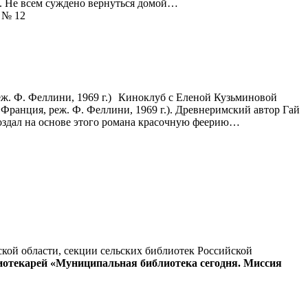
е. Не всем суждено вернуться домой…
л № 12
Киноклуб с Еленой Кузьминовой
Франция, реж. Ф. Феллини, 1969 г.). Древнеримский автор Гай
оздал на основе этого романа красочную феерию…
кой области, секции сельских библиотек Российской
отекарей «Муниципальная библиотека сегодня. Миссия