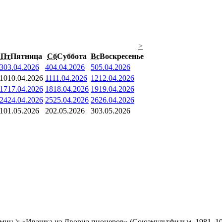
>
Пт
Пятница
Сб
Суббота
Вс
Воскресенье
3
03.04.2026
4
04.04.2026
5
05.04.2026
10
10.04.2026
11
11.04.2026
12
12.04.2026
17
17.04.2026
18
18.04.2026
19
19.04.2026
24
24.04.2026
25
25.04.2026
26
26.04.2026
1
01.05.2026
2
02.05.2026
3
03.05.2026
мин.); «Ивашка из Дворца пионеров» (Союзмультфильм, 1981, 10