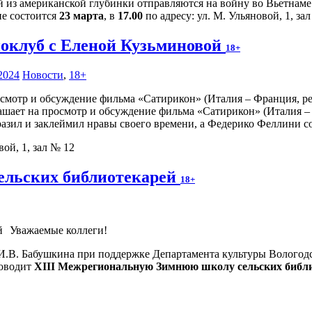
й из американской глубинки отправляются на войну во Вьетнам
ие состоится
23 марта
, в
17.00
по адресу: ул. М. Ульяновой, 1, за
оклуб с Еленой Кузьминовой
18+
2024
Новости
,
18+
ашает на просмотр и обсуждение фильма «Сатирикон» (Италия – 
азил и заклеймил нравы своего времени, а Федерико Феллини с
вой, 1, зал № 12
ельских библиотекарей
18+
Уважаемые коллеги!
 И.В. Бабушкина при поддержке Департамента культуры Вологодс
оводит
XIII Межрегиональную Зимнюю школу сельских библи