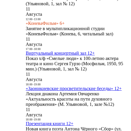
(Ульяновой, 1, зал № 12)
11
Августа
12:00
-
13:00
«КоневаФильм» 6+
Занятие в мультипликационной студии
«КоневаФильм» (Конева, 6, читальный зал)
11
Августа
17:00
-
18:00
Виртуальный концертный зал 12+
Показ х/ф «Смелые люди» к 100-летию актера
театра и кино Сергея Гурзо (Мосфильм, 1950, 95
мин.) (Ульяновой, 1, зал № 12)
11
Августа
18:00
-
19:00
«Заоникиевские просветительские беседы» 12+
Лекция диакона Артемия Овчаренко
«Актуальность красоты на пути духовного
преображения» (М. Ульяновой, 1, зале №12)
11
Августа
18:00
-
19:00
Презентация книги 12+
Новая книга поэта Антона Чёрного «Сбор» (ул.