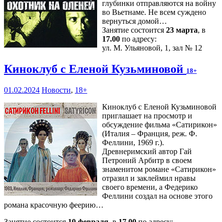
глубинки отправляются на войну
во Вьетнаме. Не всем суждено
вернуться домой…
Занятие состоится
23 марта
, в
17.00
по адресу:
ул. М. Ульяновой, 1, зал № 12
Киноклуб с Еленой Кузьминовой
18+
01.02.2024
Новости
,
18+
Киноклуб с Еленой Кузьминовой
приглашает на просмотр и
обсуждение фильма «Сатирикон»
(Италия – Франция, реж. Ф.
Феллини, 1969 г.).
Древнеримский автор Гай
Петроний Арбитр в своем
знаменитом романе «Сатирикон»
отразил и заклеймил нравы
своего времени, а Федерико
Феллини создал на основе этого
романа красочную феерию…
Занятие состоится
10 февраля
, в
17.00
по адресу: