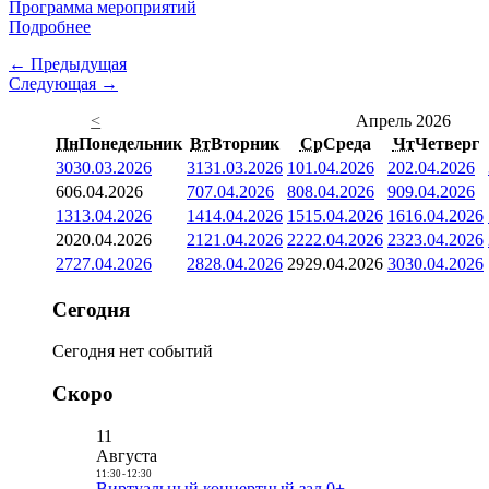
Программа мероприятий
Подробнее
← Предыдущая
Следующая →
<
Апрель 2026
Пн
Понедельник
Вт
Вторник
Ср
Среда
Чт
Четверг
30
30.03.2026
31
31.03.2026
1
01.04.2026
2
02.04.2026
6
06.04.2026
7
07.04.2026
8
08.04.2026
9
09.04.2026
13
13.04.2026
14
14.04.2026
15
15.04.2026
16
16.04.2026
20
20.04.2026
21
21.04.2026
22
22.04.2026
23
23.04.2026
27
27.04.2026
28
28.04.2026
29
29.04.2026
30
30.04.2026
Сегодня
Сегодня нет событий
Скоро
11
Августа
11:30
-
12:30
Виртуальный концертный зал 0+