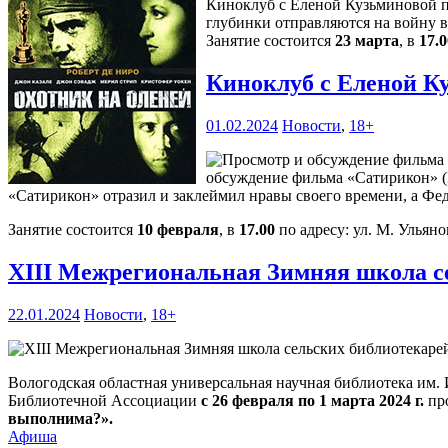
Киноклуб с Еленой Кузьминовой пр
глубинки отправляются на войну 
Занятие состоится
23 марта
, в
17.0
Киноклуб с Еленой К
01.02.2024
Новости
,
18+
обсуждение фильма «Сатирикон» (И
«Сатирикон» отразил и заклеймил нравы своего времени, а Ф
Занятие состоится
10 февраля
, в
17.00
по адресу: ул. М. Ульяно
XIII Межрегиональная Зимняя школа с
22.01.2024
Новости
,
18+
Вологодская областная универсальная научная библиотека им.
Библиотечной Ассоциации
с 26 февраля по 1 марта 2024 г.
пр
выполнима?».
Афиша