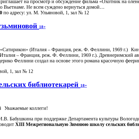
иглашает на просмотр и обсуждение фильма «Охотник на оленей
во Вьетнаме. Не всем суждено вернуться домой…
0
по адресу: ул. М. Ульяновой, 1, зал № 12
узьминовой
18+
Кин
талия – Франция, реж. Ф. Феллини, 1969 г.). Древнеримский а
едерико Феллини создал на основе этого романа красочную фее
вой, 1, зал № 12
ельских библиотекарей
18+
Уважаемые коллеги!
 И.В. Бабушкина при поддержке Департамента культуры Вологодс
оводит
XIII Межрегиональную Зимнюю школу сельских библи