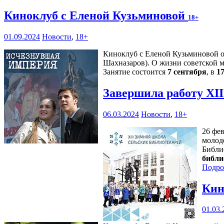
Киноклуб с Еленой Кузьминовой
18+
01.09.2024
Новости
,
18+
Киноклуб с Еленой Кузьминовой от
Шахназаров). О жизни советской м
Занятие состоится
7 сентября
, в
17
Завершила работу XI
06.03.2024
Новости
,
18+
26 фе
молод
Библи
библи
Подро
Кин
01.03.