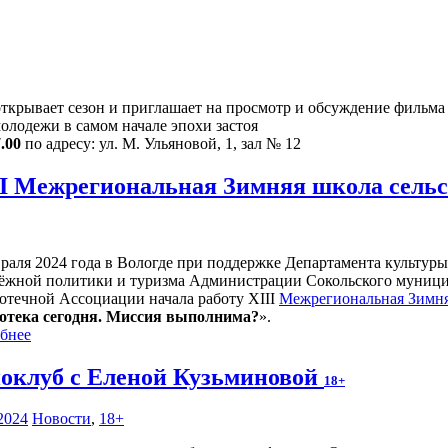
крывает сезон и приглашает на просмотр и обсуждение фильма 
олодежи в самом начале эпохи застоя
.00
по адресу: ул. М. Ульяновой, 1, зал № 12
II Межрегиональная Зимняя школа сель
враля 2024 года в Вологде при поддержке Департамента культуры
ёжной политики и туризма Администрации Сокольского муницип
отечной Ассоциации начала работу XIII
Межрегиональная Зимня
отека сегодня. Миссия выполнима?
».
бнее
оклуб с Еленой Кузьминовой
18+
2024
Новости
,
18+