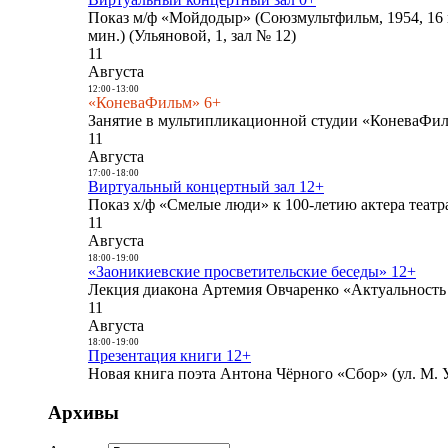
Показ м/ф «Мойдодыр» (Союзмультфильм, 1954, 16 
мин.) (Ульяновой, 1, зал № 12)
11
Августа
12:00
-
13:00
«КоневаФильм» 6+
Занятие в мультипликационной студии «КоневаФиль
11
Августа
17:00
-
18:00
Виртуальный концертный зал 12+
Показ х/ф «Смелые люди» к 100-летию актера театра
11
Августа
18:00
-
19:00
«Заоникиевские просветительские беседы» 12+
Лекция диакона Артемия Овчаренко «Актуальность 
11
Августа
18:00
-
19:00
Презентация книги 12+
Новая книга поэта Антона Чёрного «Сбор» (ул. М. У
Архивы