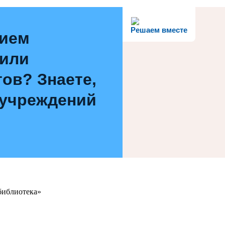
Решаем вместе
нием
 или
ов? Знаете,
 учреждений
библиотека»