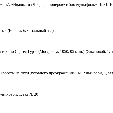
мин.); «Ивашка из Дворца пионеров» (Союзмультфильм, 1981, 10
м» (Конева, 6, читальный зал)
 и кино Сергея Гурзо (Мосфильм, 1950, 95 мин.) (Ульяновой, 1, 
красоты на пути духовного преображения» (М. Ульяновой, 1, за
льяновой, 1, зал № 20)