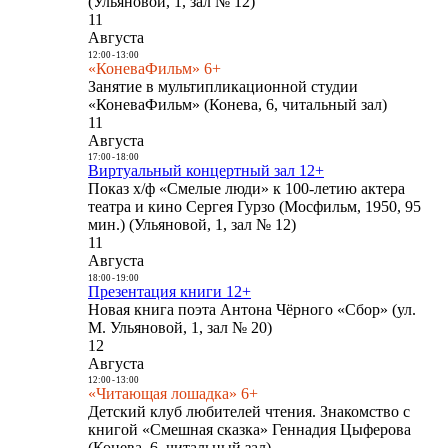
(Ульяновой, 1, зал № 12)
11
Августа
12:00
-
13:00
«КоневаФильм» 6+
Занятие в мультипликационной студии
«КоневаФильм» (Конева, 6, читальный зал)
11
Августа
17:00
-
18:00
Виртуальный концертный зал 12+
Показ х/ф «Смелые люди» к 100-летию актера
театра и кино Сергея Гурзо (Мосфильм, 1950, 95
мин.) (Ульяновой, 1, зал № 12)
11
Августа
18:00
-
19:00
Презентация книги 12+
Новая книга поэта Антона Чёрного «Сбор» (ул.
М. Ульяновой, 1, зал № 20)
12
Августа
12:00
-
13:00
«Читающая лошадка» 6+
Детский клуб любителей чтения. Знакомство с
книгой «Смешная сказка» Геннадия Цыферова
(Конева, 6, читальный зал)