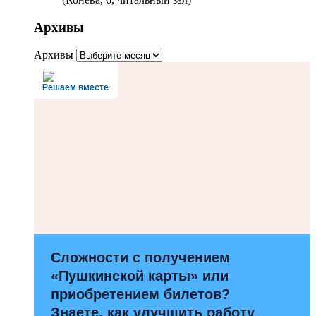
Архивы
Архивы
Решаем вместе
Сложности с получением
«Пушкинской карты» или
приобретением билетов?
Знаете, как улучшить работу