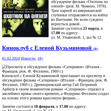
обсуждение фильма «Охотник на
оленей» (реж. М. Чимино, 1978).
Трое парней из американской
глубинки отправляются на войну
во Вьетнаме. Не всем суждено
вернуться домой…
Занятие состоится
23 марта
, в
17.00
по адресу:
ул. М. Ульяновой, 1, зал № 12
Киноклуб с Еленой Кузьминовой
18+
01.02.2024
Новости
,
18+
Киноклуб с Еленой Кузьминовой приглашает на просмотр и
обсуждение фильма «Сатирикон» (Италия – Франция, реж. Ф.
Феллини, 1969 г.). Древнеримский автор Гай Петроний
Арбитр в своем знаменитом романе «Сатирикон» отразил и
заклеймил нравы своего времени, а Федерико Феллини создал
на основе этого романа красочную феерию…
Занятие состоится
10 февраля
, в
17.00
по адресу:
ул. М. Ульяновой, 1, зал № 12