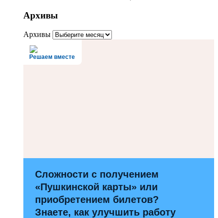
Архивы
Архивы
Решаем вместе
Сложности с получением
«Пушкинской карты» или
приобретением билетов?
Знаете, как улучшить работу