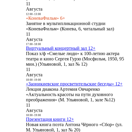
11
Августа
12:00
-
13:00
«КоневаФильм» 6+
Занятие в мультипликационной студии
«КоневаФильм» (Конева, 6, читальный зал)
11
Августа
17:00
-
18:00
Виртуальный концертный зал 12+
Показ х/ф «Смелые люди» к 100-летию актера
театра и кино Сергея Гурзо (Мосфильм, 1950, 95
мин.) (Ульяновой, 1, зал № 12)
11
Августа
18:00
-
19:00
«Заоникиевские просветительские беседы» 12+
Лекция диакона Артемия Овчаренко
«Актуальность красоты на пути духовного
преображения» (М. Ульяновой, 1, зале №12)
11
Августа
18:00
-
19:00
Презентация книги 12+
Новая книга поэта Антона Чёрного «Сбор» (ул.
М. Ульяновой, 1, зал № 20)