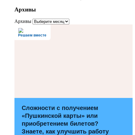
Архивы
Архивы
Решаем вместе
Сложности с получением
«Пушкинской карты» или
приобретением билетов?
Знаете, как улучшить работу