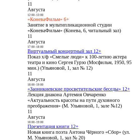
11
Августа
12:00
-
13:00
«КоневаФильм» 6+
Занятие в мультипликационной студии
«КоневаФильм» (Конева, 6, читальный зал)
11
Августа
17:00
-
18:00
Виртуальный концертный зал 12+
Показ х/ф «Смелые люди» к 100-летию актера
театра и кино Сергея Гурзо (Мосфильм, 1950, 95
мин.) (Ульяновой, 1, зал № 12)
11
Августа
18:00
-
19:00
«Заоникиевские просветительские беседы» 12+
Лекция диакона Артемия Овчаренко
«Актуальность красоты на пути духовного
преображения» (М. Ульяновой, 1, зале №12)
11
Августа
18:00
-
19:00
Презентация книги 12+
Новая книга поэта Антона Чёрного «Сбор» (ул.
М. Ульяновой, 1, зал № 20)