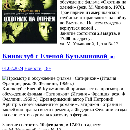
обсуждение фильма «Охотник на
оленей» (реж. М. Чимино, 1978).
Трое парней из американской
глубинки отправляются на войну
во Вьетнаме. Не всем суждено
вернуться домой…
Занятие состоится
23 марта
, в
17.00
по адресу:
ул. М. Ульяновой, 1, зал № 12
Киноклуб с Еленой Кузьминовой
18+
01.02.2024
Новости
,
18+
Киноклуб с Еленой Кузьминовой приглашает на просмотр и
обсуждение фильма «Сатирикон» (Италия – Франция, реж. Ф.
Феллини, 1969 г.). Древнеримский автор Гай Петроний
Арбитр в своем знаменитом романе «Сатирикон» отразил и
заклеймил нравы своего времени, а Федерико Феллини создал
на основе этого романа красочную феерию…
Занятие состоится
10 февраля
, в
17.00
по адресу:
ул. М. Ульяновой, 1, зал № 12