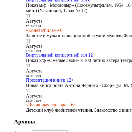
Показ м/ф «Мойдодыр» (Союзмультфильм, 1954, 16 
мин.) (Ульяновой, 1, зал № 12)
11
Августа
12:00
-
13:00
«КоневаФильм» 6+
Занятие в мультипликационной студии «КоневаФиль
11
Августа
17:00
-
18:00
Виртуальный концертный зал 12+
Показ х/ф «Смелые люди» к 100-летию актера театра
11
Августа
18:00
-
19:00
Презентация книги 12+
Новая книга поэта Антона Чёрного «Сбор» (ул. М. У
12
Августа
12:00
-
13:00
«Читающая лошадка» 6+
Детский клуб любителей чтения. Знакомство с книг
Архивы