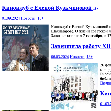
Киноклуб с Еленой Кузьминовой
18+
01.09.2024
Новости
,
18+
Киноклуб с Еленой Кузьминовой от
Шахназаров). О жизни советской м
Занятие состоится
7 сентября
, в
17
Завершила работу XI
06.03.2024
Новости
,
18+
26 фе
молод
Библи
библи
Подро
Кин
01.03.