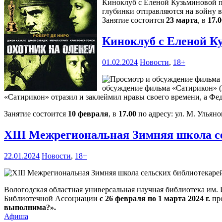
Киноклуб с Еленой Кузьминовой пр
глубинки отправляются на войну 
Занятие состоится
23 марта
, в
17.0
Киноклуб с Еленой К
01.02.2024
Новости
,
18+
обсуждение фильма «Сатирикон» (И
«Сатирикон» отразил и заклеймил нравы своего времени, а Ф
Занятие состоится
10 февраля
, в
17.00
по адресу: ул. М. Ульяно
XIII Межрегиональная Зимняя школа с
22.01.2024
Новости
,
18+
Вологодская областная универсальная научная библиотека им.
Библиотечной Ассоциации
с 26 февраля по 1 марта 2024 г.
пр
выполнима?».
Афиша