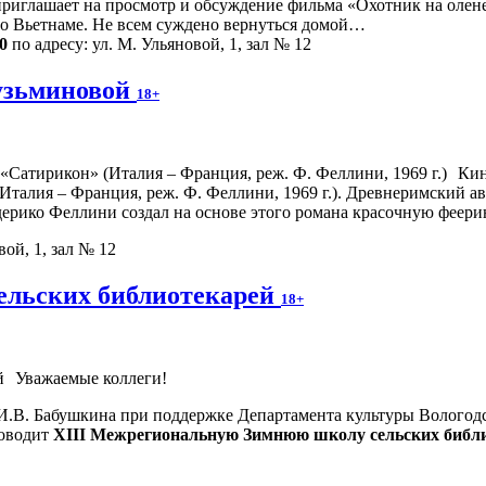
иглашает на просмотр и обсуждение фильма «Охотник на оленей
во Вьетнаме. Не всем суждено вернуться домой…
0
по адресу: ул. М. Ульяновой, 1, зал № 12
узьминовой
18+
Кин
талия – Франция, реж. Ф. Феллини, 1969 г.). Древнеримский а
едерико Феллини создал на основе этого романа красочную фее
вой, 1, зал № 12
ельских библиотекарей
18+
Уважаемые коллеги!
 И.В. Бабушкина при поддержке Департамента культуры Вологодс
оводит
XIII Межрегиональную Зимнюю школу сельских библи