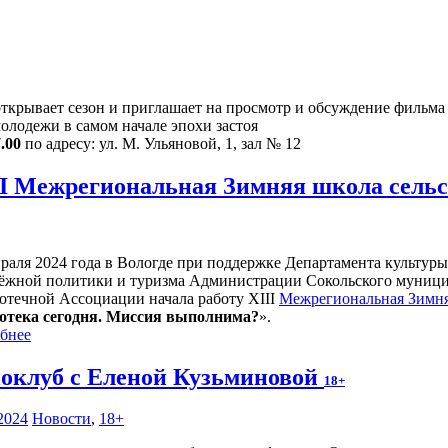
крывает сезон и приглашает на просмотр и обсуждение фильма 
олодежи в самом начале эпохи застоя
.00
по адресу: ул. М. Ульяновой, 1, зал № 12
II Межрегиональная Зимняя школа сель
враля 2024 года в Вологде при поддержке Департамента культуры
ёжной политики и туризма Администрации Сокольского муницип
отечной Ассоциации начала работу XIII
Межрегиональная Зимня
отека сегодня. Миссия выполнима?
».
бнее
оклуб с Еленой Кузьминовой
18+
2024
Новости
,
18+