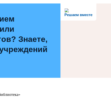
Решаем вместе
нием
 или
ов? Знаете,
 учреждений
библиотека»