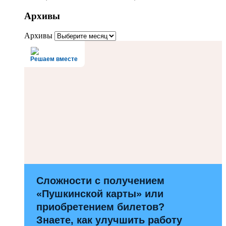
Архивы
Архивы
Решаем вместе
Сложности с получением
«Пушкинской карты» или
приобретением билетов?
Знаете, как улучшить работу