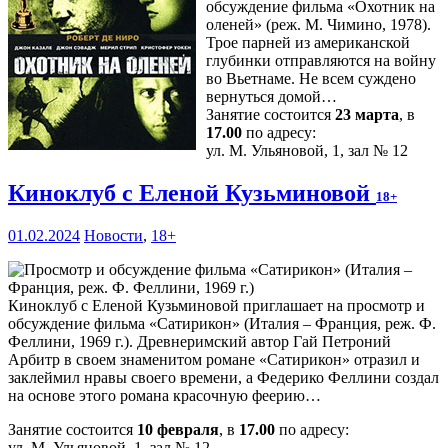
обсуждение фильма «Охотник на
оленей» (реж. М. Чимино, 1978).
Трое парней из американской
глубинки отправляются на войну
во Вьетнаме. Не всем суждено
вернуться домой…
Занятие состоится
23 марта
, в
17.00
по адресу:
ул. М. Ульяновой, 1, зал № 12
Киноклуб с Еленой Кузьминовой
18+
01.02.2024
Новости
,
18+
Киноклуб с Еленой Кузьминовой приглашает на просмотр и
обсуждение фильма «Сатирикон» (Италия – Франция, реж. Ф.
Феллини, 1969 г.). Древнеримский автор Гай Петроний
Арбитр в своем знаменитом романе «Сатирикон» отразил и
заклеймил нравы своего времени, а Федерико Феллини создал
на основе этого романа красочную феерию…
Занятие состоится
10 февраля
, в
17.00
по адресу:
ул. М. Ульяновой, 1, зал № 12