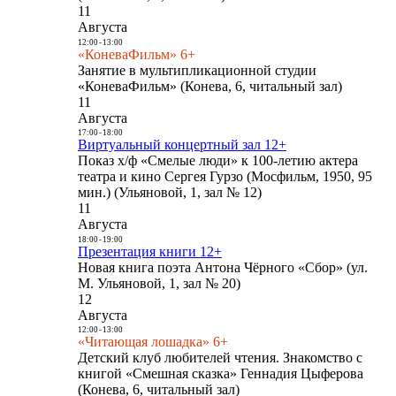
11
Августа
12:00
-
13:00
«КоневаФильм» 6+
Занятие в мультипликационной студии
«КоневаФильм» (Конева, 6, читальный зал)
11
Августа
17:00
-
18:00
Виртуальный концертный зал 12+
Показ х/ф «Смелые люди» к 100-летию актера
театра и кино Сергея Гурзо (Мосфильм, 1950, 95
мин.) (Ульяновой, 1, зал № 12)
11
Августа
18:00
-
19:00
Презентация книги 12+
Новая книга поэта Антона Чёрного «Сбор» (ул.
М. Ульяновой, 1, зал № 20)
12
Августа
12:00
-
13:00
«Читающая лошадка» 6+
Детский клуб любителей чтения. Знакомство с
книгой «Смешная сказка» Геннадия Цыферова
(Конева, 6, читальный зал)