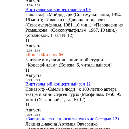
Августа
11:30
-
12:30
Виртуальный концертный зал 0+
Показ м/ф «Мойдодыр» (Союзмультфильм, 1954,
16 мин.); «Ивашка из Дворца пионеров»
(Союзмультфильм, 1981, 10 мин.); «Паровозик из
Ромашкова» (Союзмультфильм, 1967, 10 мин.)
(Ульяновой, 1, зал № 12)
11
Августа
12:00
-
13:00
«КоневаФильм» 6+
Занятие в мультипликационной студии
«КоневаФильм» (Конева, 6, читальный зал)
11
Августа
17:00
-
18:00
Виртуальный концертный зал 12+
Показ х/ф «Смелые люди» к 100-летию актера
театра и кино Сергея Гурзо (Мосфильм, 1950, 95
мин.) (Ульяновой, 1, зал № 12)
11
Августа
18:00
-
19:00
«Заоникиевские просветительские беседы» 12+
Лекция диакона Артемия Овчаренко