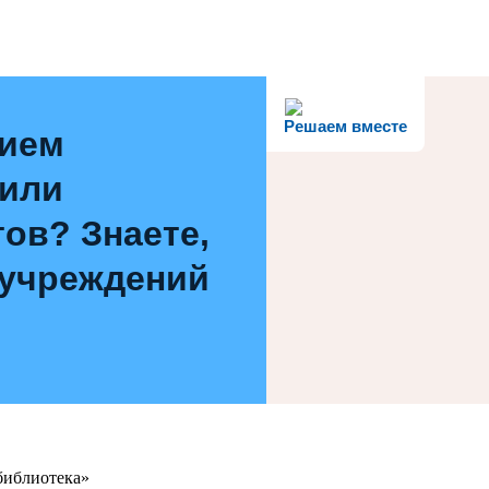
Решаем вместе
нием
 или
ов? Знаете,
 учреждений
библиотека»