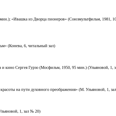
мин.); «Ивашка из Дворца пионеров» (Союзмультфильм, 1981, 10
м» (Конева, 6, читальный зал)
 и кино Сергея Гурзо (Мосфильм, 1950, 95 мин.) (Ульяновой, 1, 
красоты на пути духовного преображения» (М. Ульяновой, 1, за
льяновой, 1, зал № 20)