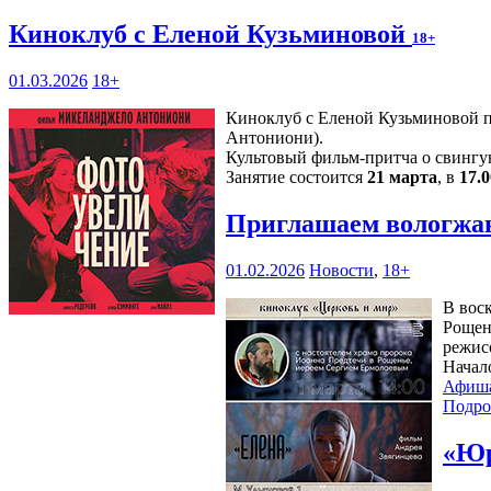
Киноклуб с Еленой Кузьминовой
18+
01.03.2026
18+
Киноклуб с Еленой Кузьминовой п
Антониони).
Культовый фильм-притча о свингу
Занятие состоится
21 марта
, в
17.0
Приглашаем вологжан
01.02.2026
Новости
,
18+
В вос
Рощен
режис
Начал
Афиш
Подро
«Юр