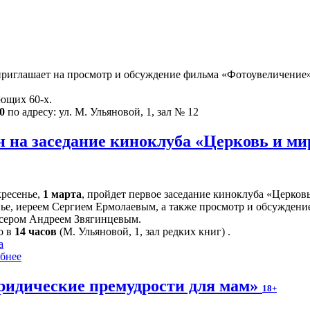
риглашает на просмотр и обсуждение фильма «Фотоувеличение»
ющих 60-х.
0
по адресу: ул. М. Ульяновой, 1, зал № 12
 на заседание киноклуба «Церковь и м
кресенье,
1 марта
, пройдет первое заседание киноклуба «Церков
ье, иереем Сергием Ермолаевым, а также просмотр и обсуждение
сером Андреем Звягинцевым.
о в
14 часов
(М. Ульяновой, 1, зал редких книг) .
а
бнее
идические премудрости для мам»
18+