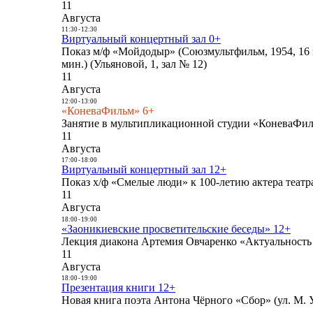
11
Августа
11:30
-
12:30
Виртуальный концертный зал 0+
Показ м/ф «Мойдодыр» (Союзмультфильм, 1954, 16 
мин.) (Ульяновой, 1, зал № 12)
11
Августа
12:00
-
13:00
«КоневаФильм» 6+
Занятие в мультипликационной студии «КоневаФиль
11
Августа
17:00
-
18:00
Виртуальный концертный зал 12+
Показ х/ф «Смелые люди» к 100-летию актера театра
11
Августа
18:00
-
19:00
«Заоникиевские просветительские беседы» 12+
Лекция диакона Артемия Овчаренко «Актуальность 
11
Августа
18:00
-
19:00
Презентация книги 12+
Новая книга поэта Антона Чёрного «Сбор» (ул. М. У