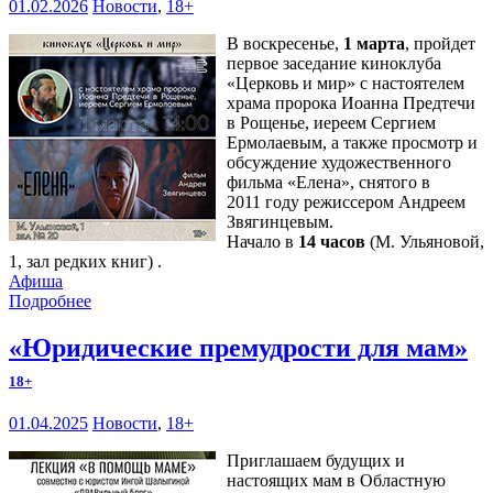
01.02.2026
Новости
,
18+
В воскресенье,
1 марта
, пройдет
первое заседание киноклуба
«Церковь и мир» с настоятелем
храма пророка Иоанна Предтечи
в Рощенье, иереем Сергием
Ермолаевым, а также просмотр и
обсуждение художественного
фильма «Елена», снятого в
2011 году режиссером Андреем
Звягинцевым.
Начало в
14 часов
(М. Ульяновой,
1, зал редких книг) .
Афиша
Подробнее
«Юридические премудрости для мам»
18+
01.04.2025
Новости
,
18+
Приглашаем будущих и
настоящих мам в Областную