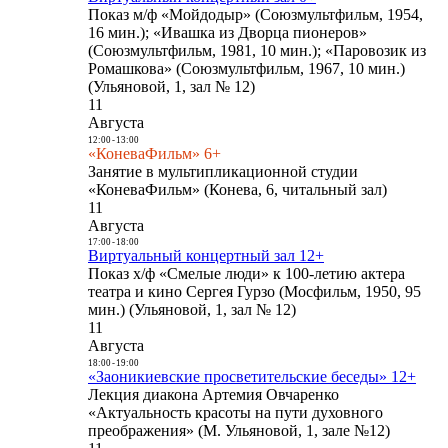
Показ м/ф «Мойдодыр» (Союзмультфильм, 1954,
16 мин.); «Ивашка из Дворца пионеров»
(Союзмультфильм, 1981, 10 мин.); «Паровозик из
Ромашкова» (Союзмультфильм, 1967, 10 мин.)
(Ульяновой, 1, зал № 12)
11
Августа
12:00
-
13:00
«КоневаФильм» 6+
Занятие в мультипликационной студии
«КоневаФильм» (Конева, 6, читальный зал)
11
Августа
17:00
-
18:00
Виртуальный концертный зал 12+
Показ х/ф «Смелые люди» к 100-летию актера
театра и кино Сергея Гурзо (Мосфильм, 1950, 95
мин.) (Ульяновой, 1, зал № 12)
11
Августа
18:00
-
19:00
«Заоникиевские просветительские беседы» 12+
Лекция диакона Артемия Овчаренко
«Актуальность красоты на пути духовного
преображения» (М. Ульяновой, 1, зале №12)