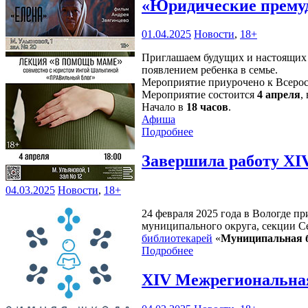
«Юридические прему
01.04.2025
Новости
,
18+
Приглашаем будущих и настоящих 
появлением ребенка в семье.
Мероприятие приурочено к Всеро
Мероприятие состоится
4 апреля
,
Начало в
18 часов
.
Афиша
Подробнее
Завершила работу XI
04.03.2025
Новости
,
18+
24 февраля 2025 года в Вологде п
муниципального округа, секции С
библиотекарей
«
Муниципальная б
Подробнее
XIV Межрегиональная