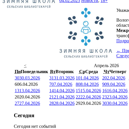
04.02.2025
Новости
,
18+
Уважа
Волог
облас
Межре
транс
Подро
← Пр
След
<
Апрель 2026
Пн
Понедельник
Вт
Вторник
Ср
Среда
Чт
Четверг
30
30.03.2026
31
31.03.2026
1
01.04.2026
2
02.04.2026
6
06.04.2026
7
07.04.2026
8
08.04.2026
9
09.04.2026
13
13.04.2026
14
14.04.2026
15
15.04.2026
16
16.04.2026
20
20.04.2026
21
21.04.2026
22
22.04.2026
23
23.04.2026
27
27.04.2026
28
28.04.2026
29
29.04.2026
30
30.04.2026
Сегодня
Сегодня нет событий