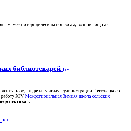
мощь маме» по юридическим вопросам, возникающим с
ских библиотекарей
18+
вления по культуре и туризму администрации Грязовецкого
а работу XIV
Межрегиональная Зимняя школа сельских
 перспектива
».
й
18+