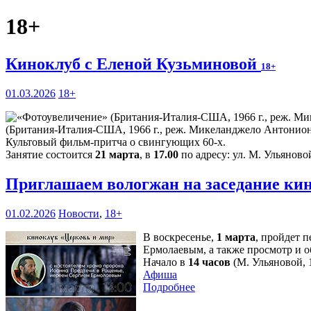
18+
Киноклуб с Еленой Кузьминовой
18+
01.03.2026
18+
(Британия-Италия-США, 1966 г., реж. Микеланджело Антонион
Культовый фильм-притча о свингующих 60-х.
Занятие состоится
21 марта
, в
17.00
по адресу: ул. М. Ульяновой
Приглашаем вологжан на заседание ки
01.02.2026
Новости
,
18+
В воскресенье,
1 марта
, пройдет 
Ермолаевым, а также просмотр и 
Начало в
14 часов
(М. Ульяновой, 1
Афиша
Подробнее