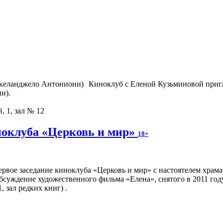
Киноклуб с Еленой Кузьминовой приг
и).
, 1, зал № 12
ноклуба «Церковь и мир»
18+
первое заседание киноклуба «Церковь и мир» с настоятелем храм
обсуждение художественного фильма «Елена», снятого в 2011 го
, зал редких книг) .