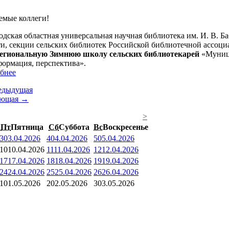
емые коллеги!
одская областная универсальная научная библиотека им. И. В.
ти, секции сельских библиотек Российской библиотечной ассоц
гиональную Зимнюю школу сельских библиотекарей
«Муници
формация, перспектива».
бнее
едыдущая
ующая →
>
Пт
Пятница
Сб
Суббота
Вс
Воскресенье
3
03.04.2026
4
04.04.2026
5
05.04.2026
10
10.04.2026
11
11.04.2026
12
12.04.2026
17
17.04.2026
18
18.04.2026
19
19.04.2026
24
24.04.2026
25
25.04.2026
26
26.04.2026
1
01.05.2026
2
02.05.2026
3
03.05.2026