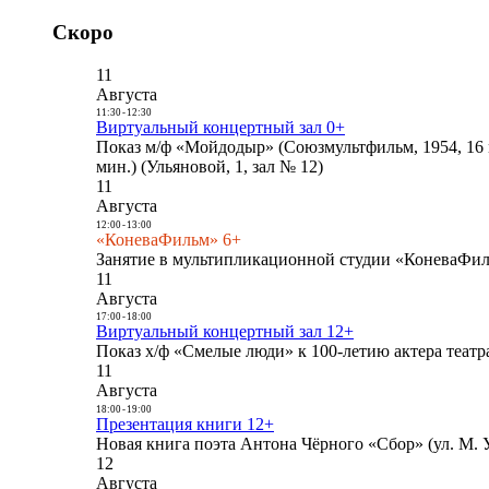
Скоро
11
Августа
11:30
-
12:30
Виртуальный концертный зал 0+
Показ м/ф «Мойдодыр» (Союзмультфильм, 1954, 16 
мин.) (Ульяновой, 1, зал № 12)
11
Августа
12:00
-
13:00
«КоневаФильм» 6+
Занятие в мультипликационной студии «КоневаФиль
11
Августа
17:00
-
18:00
Виртуальный концертный зал 12+
Показ х/ф «Смелые люди» к 100-летию актера театра
11
Августа
18:00
-
19:00
Презентация книги 12+
Новая книга поэта Антона Чёрного «Сбор» (ул. М. У
12
Августа