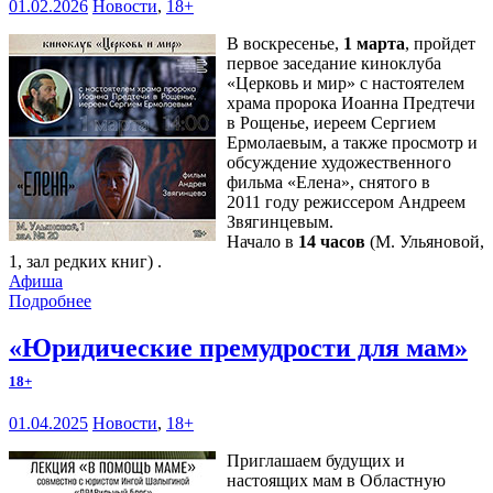
01.02.2026
Новости
,
18+
В воскресенье,
1 марта
, пройдет
первое заседание киноклуба
«Церковь и мир» с настоятелем
храма пророка Иоанна Предтечи
в Рощенье, иереем Сергием
Ермолаевым, а также просмотр и
обсуждение художественного
фильма «Елена», снятого в
2011 году режиссером Андреем
Звягинцевым.
Начало в
14 часов
(М. Ульяновой,
1, зал редких книг) .
Афиша
Подробнее
«Юридические премудрости для мам»
18+
01.04.2025
Новости
,
18+
Приглашаем будущих и
настоящих мам в Областную