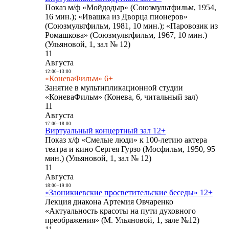
Показ м/ф «Мойдодыр» (Союзмультфильм, 1954,
16 мин.); «Ивашка из Дворца пионеров»
(Союзмультфильм, 1981, 10 мин.); «Паровозик из
Ромашкова» (Союзмультфильм, 1967, 10 мин.)
(Ульяновой, 1, зал № 12)
11
Августа
12:00
-
13:00
«КоневаФильм» 6+
Занятие в мультипликационной студии
«КоневаФильм» (Конева, 6, читальный зал)
11
Августа
17:00
-
18:00
Виртуальный концертный зал 12+
Показ х/ф «Смелые люди» к 100-летию актера
театра и кино Сергея Гурзо (Мосфильм, 1950, 95
мин.) (Ульяновой, 1, зал № 12)
11
Августа
18:00
-
19:00
«Заоникиевские просветительские беседы» 12+
Лекция диакона Артемия Овчаренко
«Актуальность красоты на пути духовного
преображения» (М. Ульяновой, 1, зале №12)