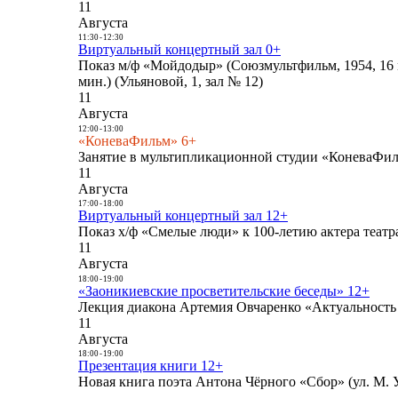
11
Августа
11:30
-
12:30
Виртуальный концертный зал 0+
Показ м/ф «Мойдодыр» (Союзмультфильм, 1954, 16 
мин.) (Ульяновой, 1, зал № 12)
11
Августа
12:00
-
13:00
«КоневаФильм» 6+
Занятие в мультипликационной студии «КоневаФиль
11
Августа
17:00
-
18:00
Виртуальный концертный зал 12+
Показ х/ф «Смелые люди» к 100-летию актера театра
11
Августа
18:00
-
19:00
«Заоникиевские просветительские беседы» 12+
Лекция диакона Артемия Овчаренко «Актуальность 
11
Августа
18:00
-
19:00
Презентация книги 12+
Новая книга поэта Антона Чёрного «Сбор» (ул. М. У