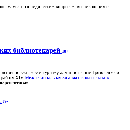
мощь маме» по юридическим вопросам, возникающим с
ских библиотекарей
18+
вления по культуре и туризму администрации Грязовецкого
а работу XIV
Межрегиональная Зимняя школа сельских
 перспектива
».
й
18+