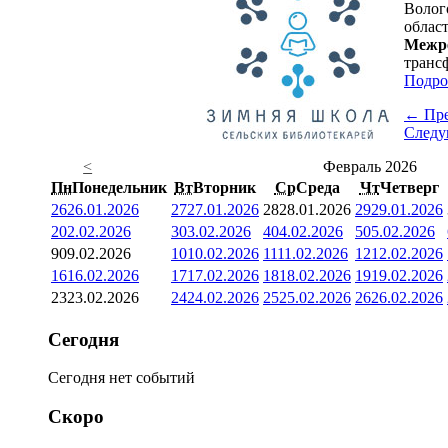
Волог
облас
Межре
транс
Подро
← Пр
След
<
Февраль 2026
Пн
Понедельник
Вт
Вторник
Ср
Среда
Чт
Четверг
26
26.01.2026
27
27.01.2026
28
28.01.2026
29
29.01.2026
2
02.02.2026
3
03.02.2026
4
04.02.2026
5
05.02.2026
9
09.02.2026
10
10.02.2026
11
11.02.2026
12
12.02.2026
16
16.02.2026
17
17.02.2026
18
18.02.2026
19
19.02.2026
23
23.02.2026
24
24.02.2026
25
25.02.2026
26
26.02.2026
Сегодня
Сегодня нет событий
Скоро