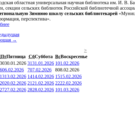
одская областная универсальная научная библиотека им. И. В.
ти, секции сельских библиотек Российской библиотечной ассоц
гиональную Зимнюю школу сельских библиотекарей
«Муници
формация, перспектива».
бнее
едыдущая
ующая →
>
Пт
Пятница
Сб
Суббота
Вс
Воскресенье
30
30.01.2026
31
31.01.2026
1
01.02.2026
6
06.02.2026
7
07.02.2026
8
08.02.2026
13
13.02.2026
14
14.02.2026
15
15.02.2026
20
20.02.2026
21
21.02.2026
22
22.02.2026
27
27.02.2026
28
28.02.2026
1
01.03.2026