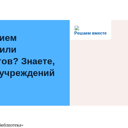
Решаем вместе
нием
 или
ов? Знаете,
 учреждений
библиотека»