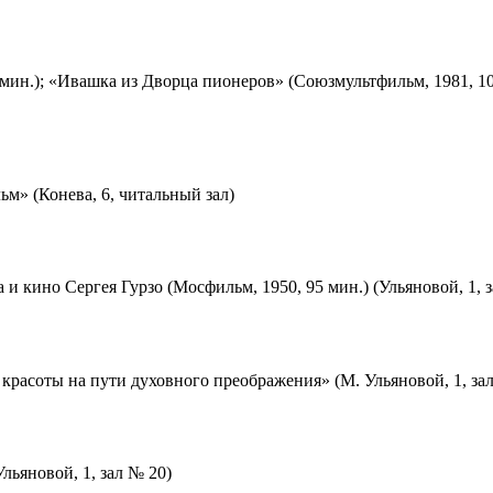
мин.); «Ивашка из Дворца пионеров» (Союзмультфильм, 1981, 10
м» (Конева, 6, читальный зал)
 и кино Сергея Гурзо (Мосфильм, 1950, 95 мин.) (Ульяновой, 1, 
красоты на пути духовного преображения» (М. Ульяновой, 1, за
льяновой, 1, зал № 20)